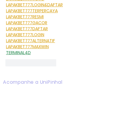
LAPAKBET777LOGIN&DAFTAR
LAPAKBET777TERPERCAYA
LAPAKBET777RESMI
LAPAKBET777GACOR
LAPAKBET777DAFTAR
LAPAKBET777LOGIN
LAPAKBET777ALTERNATIF
LAPAKBET777MAXWIN
TERMINAL4D
Curtir
Responder
Acompanhe a UniPinhal
Facebook
Instagram
Youtube
WhatsApp