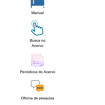
Manual
Busca no
Acervo
Periódicos do Acervo
Oficina de pesquisa