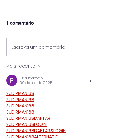
1 comentário
Escreva um comentário
Pós-Graduação
🎓 UniPinhal premia os
Viticultura e E
melhores alunos das
Vinícola Guasp
escolas públicas de
Mais recente
Espírito Santo do
Pinhal!
Pria Idaman
30 de set. de 2025
SUDIRMAN168
SUDIRMAN168
SUDIRMAN168
SUDIRMAN168
SUDIRMAN168DAFTAR
SUDIRMAN168LOGIN
SUDIRMAN168DAFTAR&LOGIN
SUDIRMAN168ALTERNATIF