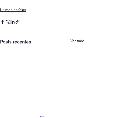
Últimas notícias
Ver tudo
Posts recentes