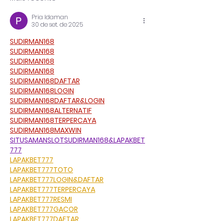
Julho no Mata-Mata do
entre Teoria, Pr
Ensino Superior
Sustentabilida
Pria Idaman
Financeira
30 de set. de 2025
SUDIRMAN168
SUDIRMAN168
SUDIRMAN168
SUDIRMAN168
SUDIRMAN168DAFTAR
SUDIRMAN168LOGIN
SUDIRMAN168DAFTAR&LOGIN
SUDIRMAN168ALTERNATIF
SUDIRMAN168TERPERCAYA
SUDIRMAN168MAXWIN
SITUSAMANSLOTSUDIRMAN168&LAPAKBET
777
LAPAKBET777
LAPAKBET777TOTO
LAPAKBET777LOGIN&DAFTAR
LAPAKBET777TERPERCAYA
LAPAKBET777RESMI
LAPAKBET777GACOR
LAPAKBET777DAFTAR