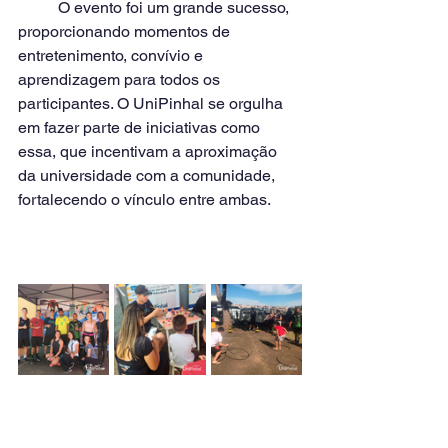
	O evento foi um grande sucesso, 
proporcionando momentos de 
entretenimento, convívio e 
aprendizagem para todos os 
participantes. O UniPinhal se orgulha 
em fazer parte de iniciativas como 
essa, que incentivam a aproximação 
da universidade com a comunidade, 
fortalecendo o vínculo entre ambas.