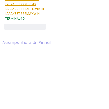
LAPAKBET777LOGIN
LAPAKBET777ALTERNATIF
LAPAKBET777MAXWIN
TERMINAL4D
Curtir
Responder
Acompanhe a UniPinhal
Facebook
Instagram
Youtube
WhatsApp
Linkedin
Campus I
Av. Hélio Vergueiro Leite, s/n
Jardim Universitário