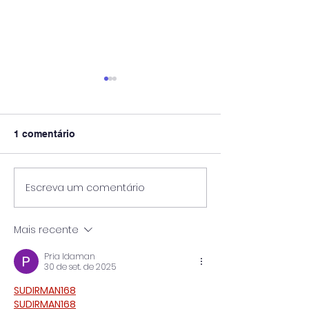
1 comentário
Escreva um comentário
Pós-Graduação
🎓 UniPinhal premia os
Viticultura e E
melhores alunos das
Vinícola Guasp
escolas públicas de
Mais recente
Espírito Santo do
Pinhal!
Pria Idaman
30 de set. de 2025
SUDIRMAN168
SUDIRMAN168