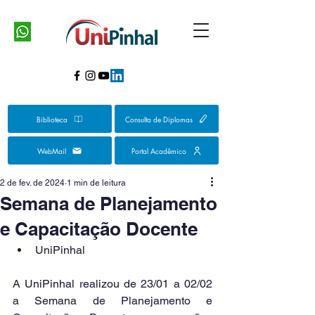
Biblioteca
Consulta de Diplomas
WebMail
Portal Acadêmico
2 de fev. de 2024
1 min de leitura
Semana de Planejamento
e Capacitação Docente
UniPinhal
A UniPinhal realizou de 23/01 a 02/02 
a Semana de Planejamento e 