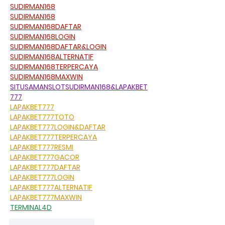
SUDIRMAN168
SUDIRMAN168
SUDIRMAN168DAFTAR
SUDIRMAN168LOGIN
SUDIRMAN168DAFTAR&LOGIN
SUDIRMAN168ALTERNATIF
SUDIRMAN168TERPERCAYA
SUDIRMAN168MAXWIN
SITUSAMANSLOTSUDIRMAN168&LAPAKBET
777
LAPAKBET777
LAPAKBET777TOTO
LAPAKBET777LOGIN&DAFTAR
LAPAKBET777TERPERCAYA
LAPAKBET777RESMI
LAPAKBET777GACOR
LAPAKBET777DAFTAR
LAPAKBET777LOGIN
LAPAKBET777ALTERNATIF
LAPAKBET777MAXWIN
TERMINAL4D
Curtir
Responder