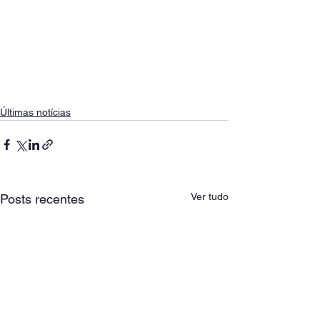
Últimas notícias
Ver tudo
Posts recentes