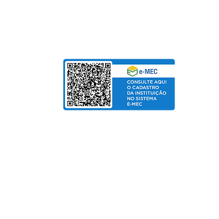
bolso
de Salarial
© Copyright 2025 departamento de Marketing UniPinhal / CTI
Política de Privacidade
Fo
rmas de pagamento:
Cartão de Crédito / Boleto / PIX