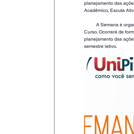
planejamento das açõe
Acadêmico, Escuta Ativ
	A Semana é organizada pela Pró reitoria acadêmica  em conjunto com os Coordenadores de 
Curso. Ocorrerá de form
planejamento das ações
semestre letivo.