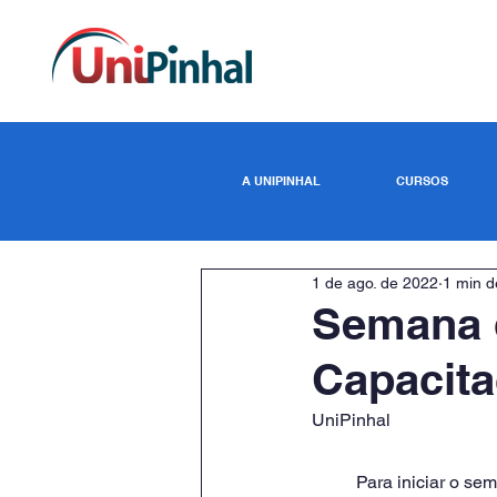
A UNIPINHAL
CURSOS
1 de ago. de 2022
1 min de
Semana 
Capacit
UniPinhal
	Para iniciar o semestre letivo de 2022, professores da UniPinhal participarão das reuniões de 