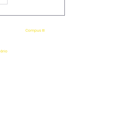
-Graduação em
cultura e Enologia &
cola Guaspari
Compus III
 s/n
Av. Antonio Costa, s/n
rio
Jardim Universitário
tinga
Centro Esportivo e Lazer
nário
l
os: