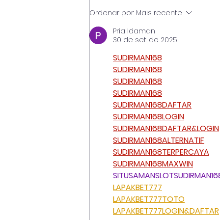
🍇🍷 A segunda turma da
Ordenar por:
Mais recente
pós-graduação em
Viticultura e Enologia teve
Pria Idaman
30 de set. de 2025
o privilégio de envasar seu
próprio vinho. A aula
SUDIRMAN168
prática de envase foi
SUDIRMAN168
conduzida pela professora
SUDIRMAN168
Suzana Garcia, responsável
pelas
SUDIRMAN168
SUDIRMAN168DAFTAR
SUDIRMAN168LOGIN
SUDIRMAN168DAFTAR&LOGIN
SUDIRMAN168ALTERNATIF
SUDIRMAN168TERPERCAYA
SUDIRMAN168MAXWIN
SITUSAMANSLOTSUDIRMAN16
LAPAKBET777
LAPAKBET777TOTO
LAPAKBET777LOGIN&DAFTAR