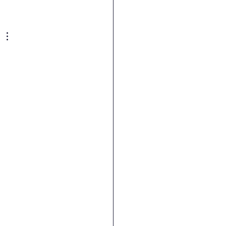
-Graduação em
cultura e Enologia &
cola Guaspari