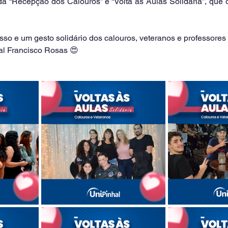
a “Recepção dos Calouros” e “Volta às Aulas Solidária”, que o
sso e um gesto solidário dos calouros, veteranos e professore
tal Francisco Rosas 😍