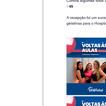
Confira algumas fotos d
✨📸
A recepção foi um suce
gelatinas para o Hospi