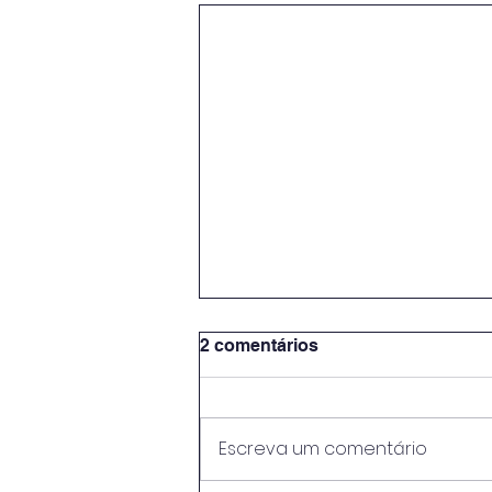
2 comentários
Escreva um comentário