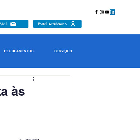
Mail
Portal Acadêmico
REGULAMENTOS
SERVIÇOS
ta às