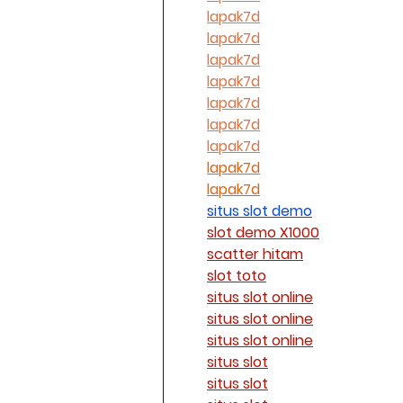
lapak7d
lapak7d
lapak7d
lapak7d
lapak7d
lapak7d
lapak7d
lapak7d
lapak7d
situs slot demo
slot demo X1000
scatter hitam
slot toto
situs slot online
situs slot online
situs slot online
situs slot
situs slot