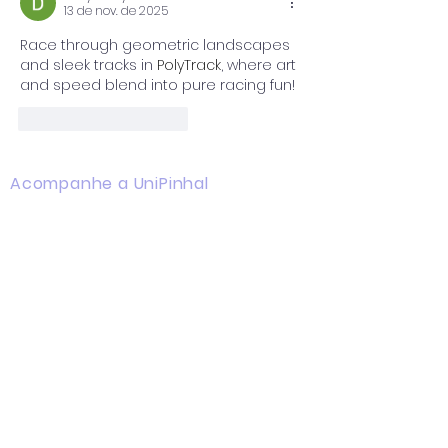
13 de nov. de 2025
Race through geometric landscapes 
and sleek tracks in 
PolyTrack
, where art 
and speed blend into pure racing fun!
Curtir
Responder
Acompanhe a UniPinhal
Facebook
Instagram
Youtube
WhatsApp
Linkedin
Campus I
Av. Hélio Vergueiro Leite, s/n