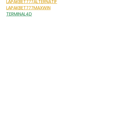
LAPAKBET777ALTERNATIF
LAPAKBET777MAXWIN
TERMINAL4D
Curtir
Responder
Acompanhe a UniPinhal
Facebook
Instagram
Youtube
WhatsApp
Linkedin
Campus I
Av. Hélio Vergueiro Leite, s/n
Jardim Universitário
(19) 3651-9600