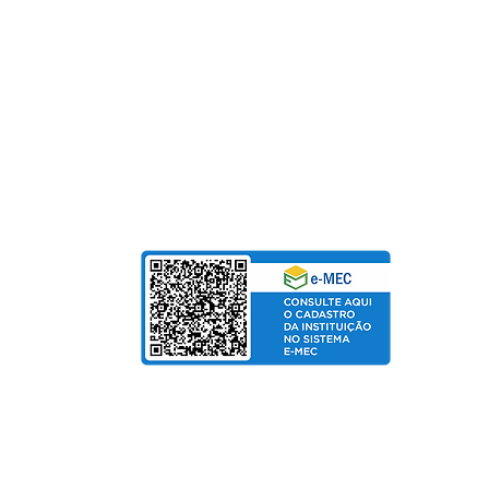
Fundação Pinhalense de Ensino
CNPJ: 54.228.416/0001-90
Para Mensalidades e Cursos de Extensão, aceitam
Cartão de Crédito | Boleto | PIX
bolso
de Salarial
© Copyright 2025 departamento de Marketing UniPinhal / CTI