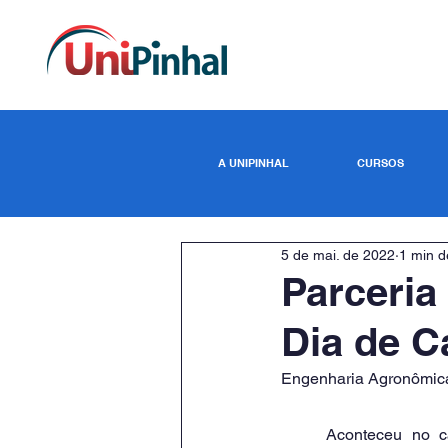
A UNIPINHAL
CURSOS
5 de mai. de 2022
1 min de
Parceria
Dia de 
Engenharia Agronômic
	Aconteceu no campus experimental do UniPinhal, o 1º. Dia de Campo – Práticas para o 