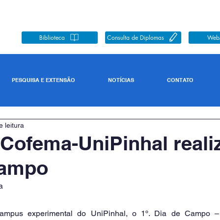
Biblioteca
Consulta de Diplomas
Web
PESQUISA E EXTENSÃO
NOTÍCIAS
CONTATO
 leitura
 Cofema-UniPinhal realiz
Campo
a