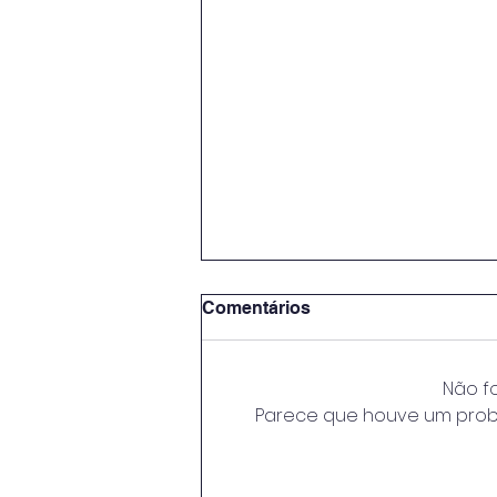
Comentários
Não f
Parece que houve um proble
O Peso da Pedra e o