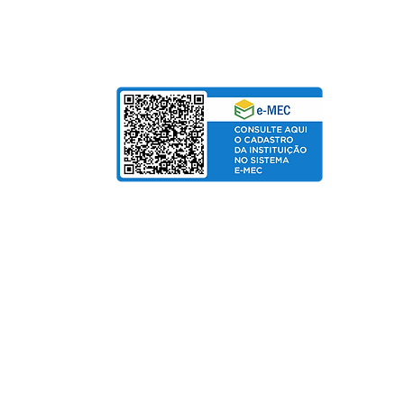
bolso
de Salarial
© Copyright 2025 departamento de Marketing UniPinhal / CTI
Política de Privacidade
Fo
rmas de pagamento:
Cartão de Crédito / Boleto / PIX