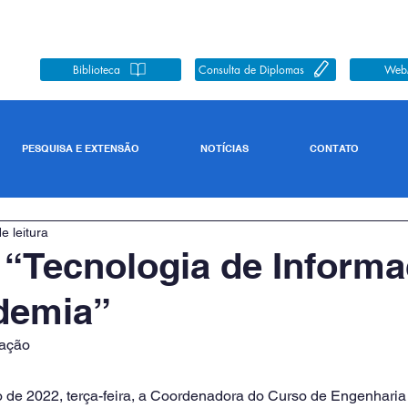
Biblioteca
Consulta de Diplomas
Web
PESQUISA E EXTENSÃO
NOTÍCIAS
CONTATO
e leitura
: “Tecnologia de Inform
demia”
ação