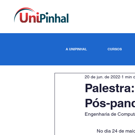
A UNIPINHAL
CURSOS
20 de jun. de 2022
1 min d
Palestra
Pós-pan
Engenharia de Comput
	No dia 24 de maio de 2022, terça-feira, a Coordenadora do Curso de Engenharia de Computação 