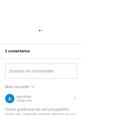
2 comentários
Escreva um comentário
Pós-Graduação
🎓 UniPinhal premia os
Viticultura e E
melhores alunos das
Vinícola Guasp
escolas públicas de
Mais recente
Espírito Santo do
Pinhal!
Alva Miller
24 de mar.
Talvez pudesse ter um pouquinho 
mais de contexto sobre ameaças ou 