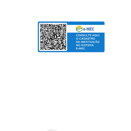
bolso
de Salarial
© Copyright 2025 departamento de Marketing UniPinhal / CTI
Política de Privacidade
Fo
rmas de pagamento:
Cartão de Crédito / Boleto / PIX