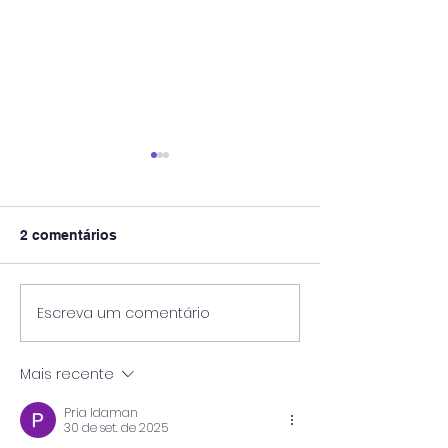
2 comentários
Escreva um comentário
Pós-Graduação
🎓 UniPinhal premia os
Viticultura e E
melhores alunos das
Vinícola Guasp
escolas públicas de
Mais recente
Espírito Santo do
Pinhal!
Pria Idaman
30 de set. de 2025