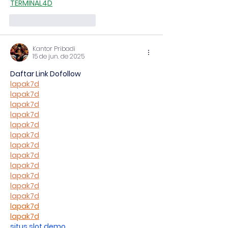
TERMINAL4D
Curtir
Responder
Kantor Pribadi
15 de jun. de 2025
Daftar Link Dofollow
lapak7d
lapak7d
lapak7d
lapak7d
lapak7d
lapak7d
lapak7d
lapak7d
lapak7d
lapak7d
lapak7d
lapak7d
lapak7d
lapak7d
situs slot demo