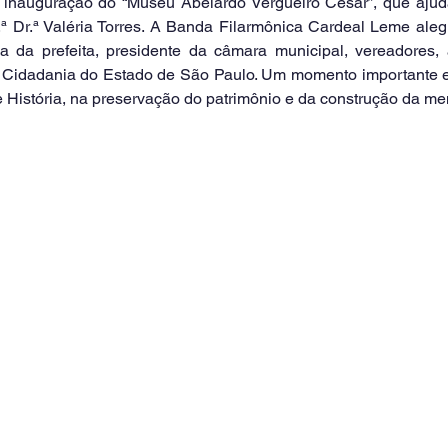
a inauguração do “Museu Abelardo Vergueiro César”, que ajuda
.ª Dr.ª Valéria Torres. A Banda Filarmônica Cardeal Leme aleg
 da prefeita, presidente da câmara municipal, vereadores, 
e Cidadania do Estado de São Paulo. Um momento importante e 
 História, na preservação do patrimônio e da construção da me