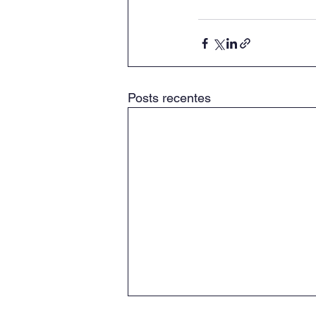
Posts recentes