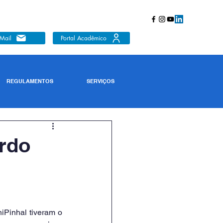
Mail
Portal Acadêmico
REGULAMENTOS
SERVIÇOS
rdo