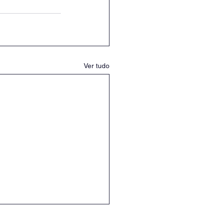
Ver tudo