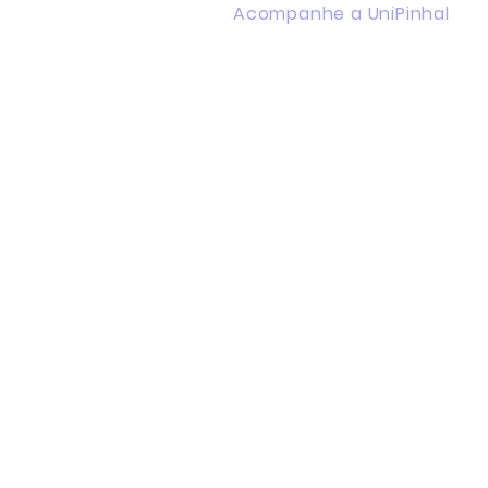
Acompanhe a UniPinhal
Facebook
Instagram
Youtube
WhatsApp
Linkedin
Política de Privacidade
Termos de Uso
Transparencia
Políticas de Cancelamento e Reem