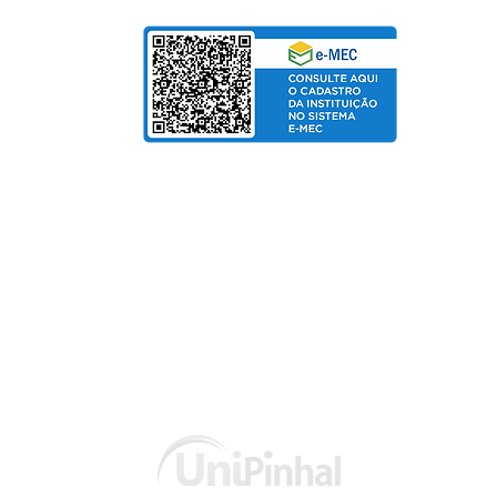
de Salarial
© Copyright 2025 departamento de Marketing UniPinhal / CTI
Política de Privacidade
Fo
rmas de pagamento:
Cartão de Crédito / Boleto / PIX