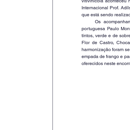
vitivinícola aconteceu
Internacional Prof. Adí
que está sendo realizad
	Os acompanhamentos foram idealizados e preparados pelo participante de nacionalidade 
portuguesa Paulo Monte
tintos, verde e de sob
Flor de Castro, Choc
harmonização foram serv
empada de frango e past
oferecidos neste encont