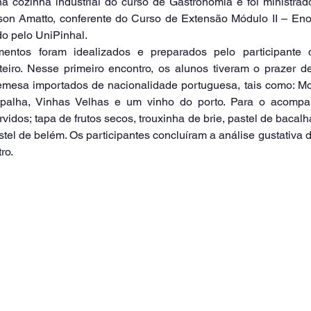
 na cozinha industrial do curso de Gastronomia e foi ministra
lson Amatto, conferente do Curso de Extensão Módulo II – Enogra
o pelo UniPinhal. 
iro. Nesse primeiro encontro, os alunos tiveram o prazer de
remesa importados de nacionalidade portuguesa, tais como: Mos
apalha, Vinhas Velhas e um vinho do porto. Para o acomp
idos; tapa de frutos secos, trouxinha de brie, pastel de bacalha
el de belém. Os participantes concluíram a análise gustativa d
ro.