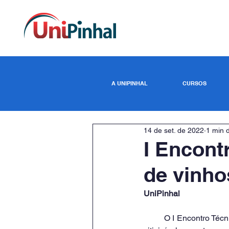
A UNIPINHAL
CURSOS
14 de set. de 2022
1 min d
I Encont
de vinho
UniPinhal
	O I Encontro Técnico para a degustação de vinhos finos com harmonização para o curso Enografia 