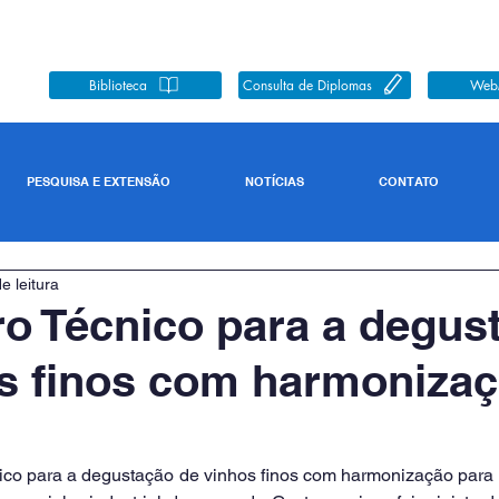
Biblioteca
Consulta de Diplomas
Web
PESQUISA E EXTENSÃO
NOTÍCIAS
CONTATO
e leitura
ro Técnico para a degus
s finos com harmonizaç