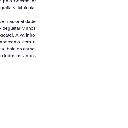
do pelo Sommelier 
fia vitivinícola, 
 degustar vinhos 
catel, Alvarinho, 
anhamento com a 
u, bola de carne, 
e todos os vinhos 