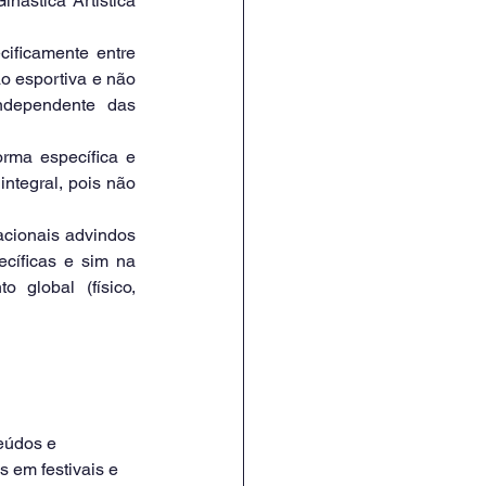
nástica Artística 
o esportiva e não 
ndependente das 
ntegral, pois não 
ecíficas e sim na 
global (físico, 
eúdos e 
s em festivais e 