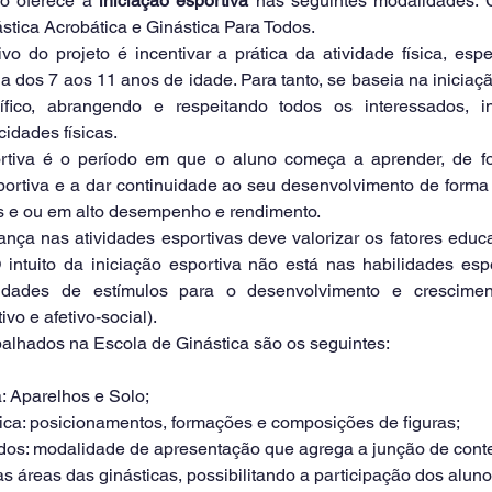
o oferece a 
iniciação esportiva
 nas seguintes modalidades: Gi
ástica Acrobática e Ginástica Para Todos.
ia dos 7 aos 11 anos de idade. Para tanto, se baseia na iniciaçã
ífico, abrangendo e respeitando todos os interessados, i
idades físicas.
portiva e a dar continuidade ao seu desenvolvimento de forma i
 e ou em alto desempenho e rendimento. 
O intuito da iniciação esportiva não está nas habilidades esp
idades de estímulos para o desenvolvimento e crescimento 
tivo e afetivo-social).
balhados na Escola de Ginástica são os seguintes:
ica: Aparelhos e Solo;
obática: posicionamentos, formações e composições de figuras;
a Todos: modalidade de apresentação que agrega a junção de cont
as áreas das ginásticas, possibilitando a participação dos aluno