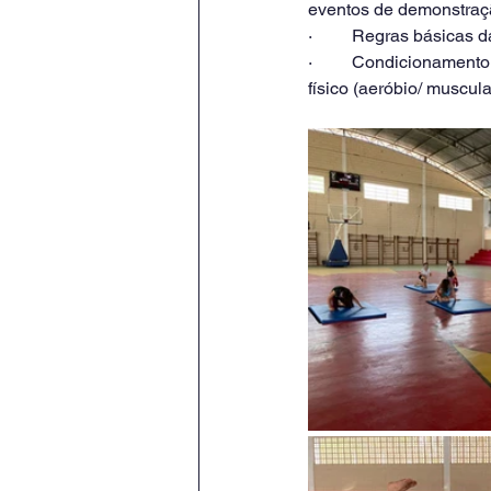
eventos de demonstraçã
·         Regras básicas
·         Condicionamen
físico (aeróbio/ muscul