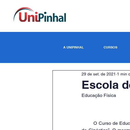
A UNIPINHAL
CURSOS
29 de set. de 2021
1 min d
Escola d
Educação Física
	O Curso de Educação Física do UNIPINHAL realiza o Projeto de Extensão denominado “Escola 