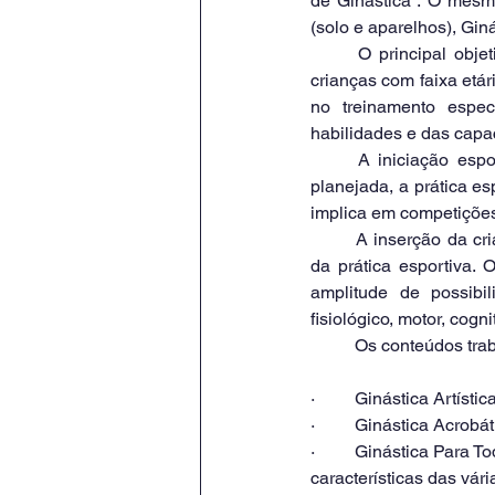
de Ginástica”. O mesm
(solo e aparelhos), Gin
	O principal objetivo do projeto é incentivar a prática da atividade física, especificamente entre 
crianças com faixa etár
no treinamento espec
habilidades e das capac
	A iniciação esportiva é o período em que o aluno começa a aprender, de forma específica e 
planejada, a prática es
implica em competições
	A inserção da criança nas atividades esportivas deve valorizar os fatores educacionais advindos 
da prática esportiva. 
amplitude de possibil
fisiológico, motor, cogni
	Os conteúdos tra
·         Ginástica Artíst
·         Ginástica Acr
·         Ginástica Par
características das vári