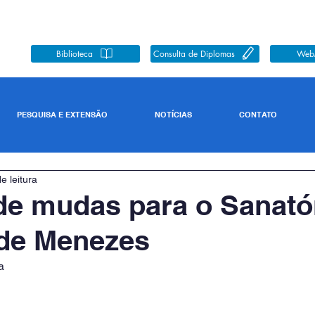
Biblioteca
Consulta de Diplomas
Web
PESQUISA E EXTENSÃO
NOTÍCIAS
CONTATO
e leitura
e mudas para o Sanató
 de Menezes
a