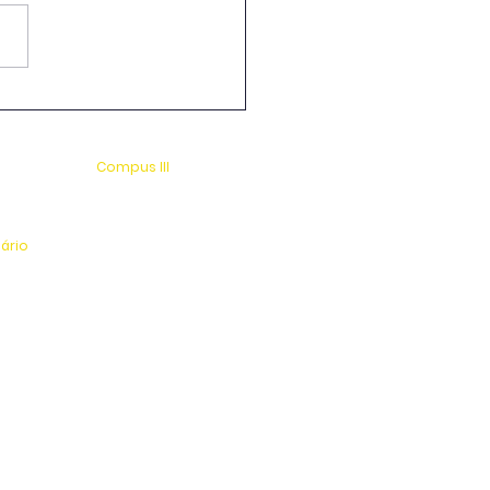
-Graduação em
cultura e Enologia &
cola Guaspari
Compus III
 s/n
Av. Antonio Costa, s/n
rio
Jardim Universitário
tinga
Centro Esportivo e Lazer
nário
l