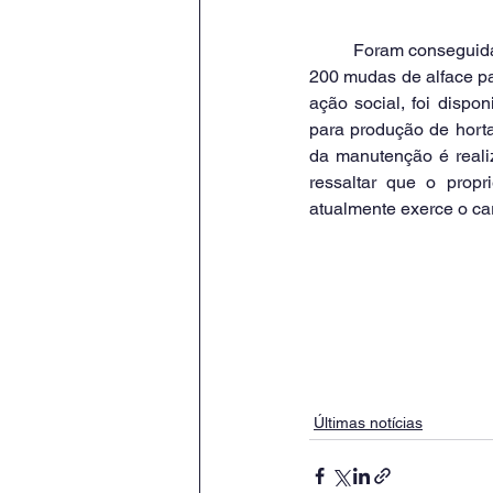
	Foram conseguidas mediante doação da Empresa Agropesca Santa Luzia, uma bandeja contendo 
200 mudas de alface par
ação social, foi dispo
para produção de horta
da manutenção é realiz
ressaltar que o prop
atualmente exerce o ca
Últimas notícias