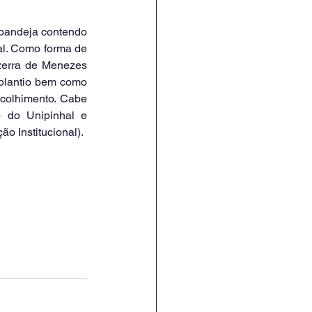
al. Como forma de 
zerra de Menezes 
plantio bem como 
acolhimento. Cabe 
 do Unipinhal e 
o Institucional).