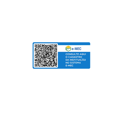
Para Mensalidades e Cursos de Extensão, aceitam
Cartão de Crédito | Boleto | PIX
bolso
de Salarial
© Copyright 2025 departamento de Marketing UniPinhal / CTI
Política de Privacidade
Fo
rmas de pagamento: