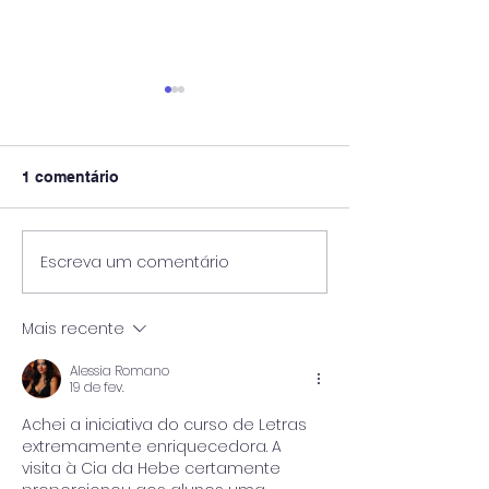
1 comentário
Escreva um comentário
Enquanto Descansa,
A Bússola no C
Carrega Pedra: O
Diagnóstico BA
Trabalho Oculto de
IES e a Reconci
Mais recente
Julho no Mata-Mata do
entre Teoria, Pr
Ensino Superior
Sustentabilida
Alessia Romano
Financeira
19 de fev.
Achei a iniciativa do curso de Letras 
extremamente enriquecedora. A 
visita à Cia da Hebe certamente 