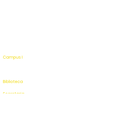
Facebook
Instagram
Youtube
WhatsApp
Linkedin
Campus I
Av. Hélio Vergueiro Leite, s/n
Jardim Universitário
(19) 3651-9600
Biblioteca
(19) 3651-9614
Secretaria
(19) 3651-9600
SAC
0800 - 70 70 701
Compus II
Av. Antonio Costa, s/n