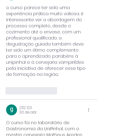
o curso parece ter sido uma 
experiência prática muito valiosa. é 
interessante ver a abordagem do 
processo completo, desde o 
cozimento até o envase, com um 
profissional qualificado. a 
degustação guiada também deve 
ter sido um ótimo complemento 
para o aprendizado. parabéns à 
unipinhal e à cervejaria vampirildes 
pela iniciativa de oferecer esse tipo 
de formação na região. 
AI Image 
Editor
Curtir
Responder
232 123
30 de abr.
O curso foi no laboratório de 
Gastronomia da UniPinhal, com o 
mestre cervejeiro Matheus Aredes 