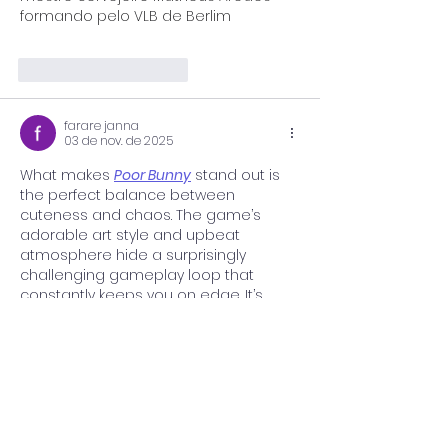
formando pelo VLB de Berlim 
Banana 
AI
Curtir
Responder
farare janna
03 de nov. de 2025
What makes 
Poor Bunny
 stand out is 
the perfect balance between 
cuteness and chaos. The game’s 
adorable art style and upbeat 
atmosphere hide a surprisingly 
challenging gameplay loop that 
constantly keeps you on edge. It’s 
funny how a bunny chasing carrots 
can turn into one of the most heart-
pounding gaming experiences you’ll 
ever have.
Curtir
Responder