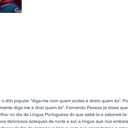
o dito popular “diga-me com quem andas e direis quem és”. P
smente diga-me e direi quem és”. Fernando Pessoa já disse que 
lhor no dia da Língua Portuguesa do que sabê-la e saboreá-la: 
nos deliciosos sotaques de norte a sul; a língua que nos embal