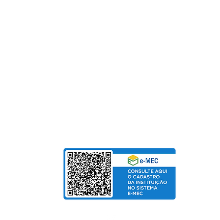
0800 - 70 70 701
Fundação Pinhalense de Ensino
CNPJ: 54.228.416/0001-90
Para Mensalidades e Cursos de Extensão, aceitam
Cartão de Crédito | Boleto | PIX
bolso
de Salarial