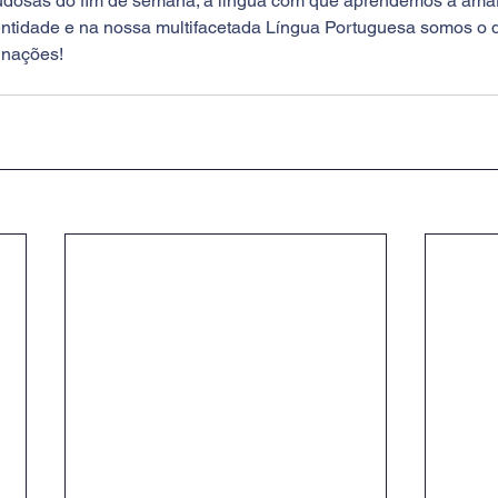
udosas do fim de semana; a língua com que aprendemos a amar
entidade e na nossa multifacetada Língua Portuguesa somos o 
 nações!