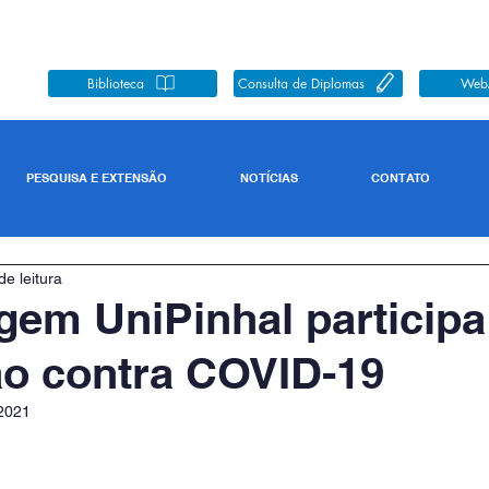
Biblioteca
Consulta de Diplomas
Web
PESQUISA E EXTENSÃO
NOTÍCIAS
CONTATO
de leitura
em UniPinhal participa
o contra COVID-19
 2021