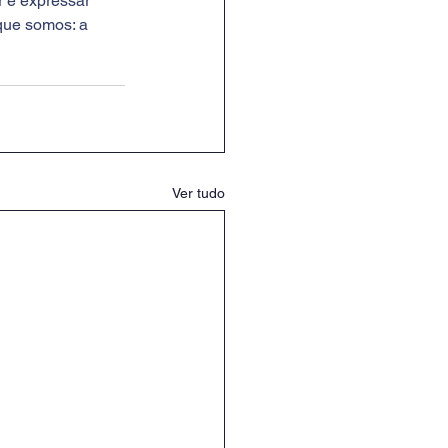
 e expressar 
que somos: a 
Ver tudo