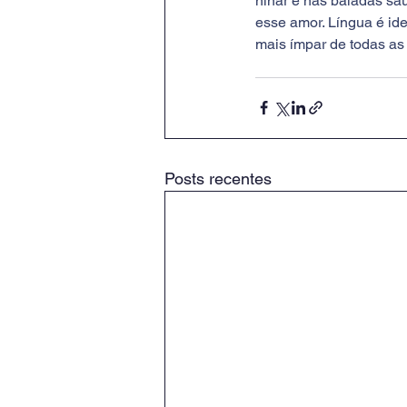
ninar e nas baladas sa
esse amor. Língua é id
mais ímpar de todas as
Posts recentes