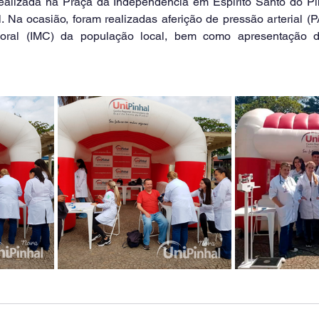
ealizada na Praça da Independência em Espírito Santo do Pin
 Na ocasião, foram realizadas aferição de pressão arterial (P
oral (IMC) da população local, bem como apresentação d