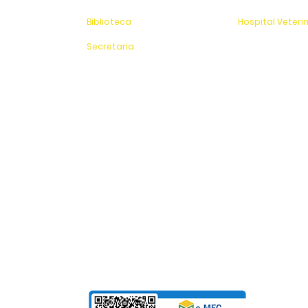
(19) 3651-9600
Saída para Jacu
Biblioteca
Hospital Veteri
(19) 3651-9614
(19) 3651-9626
Secretaria
Sítio Experimenta
(19) 3651-9600
SAC
0800 - 70 70 701
Fundação Pinhalense de Ensino
CNPJ: 54.228.416/0001-90
Para Mensalidades e Cursos de Extensão, aceitam
Cartão de Crédito | Boleto | PIX
bolso
de Salarial