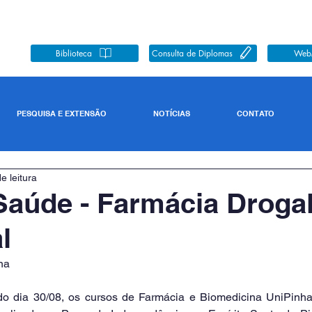
Biblioteca
Consulta de Diplomas
Web
PESQUISA E EXTENSÃO
NOTÍCIAS
CONTATO
e leitura
 Saúde - Farmácia Drogal
l
na