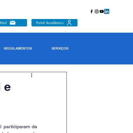
Mail
Portal Acadêmico
REGULAMENTOS
SERVIÇOS
 e