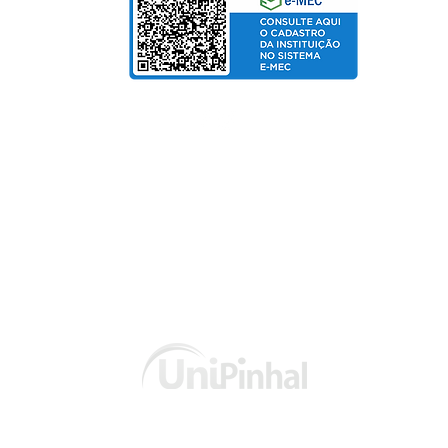
© Copyright 2025 departamento de Marketing UniPinhal / CTI
Política de Privacidade
Fo
rmas de pagamento:
Cartão de Crédito / Boleto / PIX