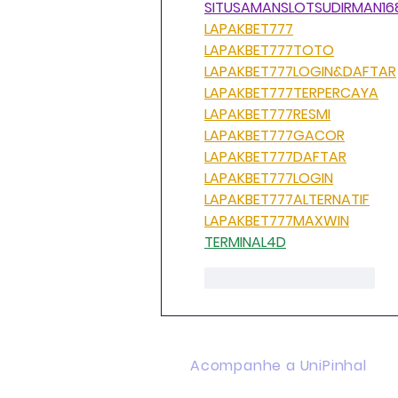
SITUSAMANSLOTSUDIRMAN16
LAPAKBET777
LAPAKBET777TOTO
LAPAKBET777LOGIN&DAFTAR
LAPAKBET777TERPERCAYA
LAPAKBET777RESMI
LAPAKBET777GACOR
LAPAKBET777DAFTAR
LAPAKBET777LOGIN
LAPAKBET777ALTERNATIF
LAPAKBET777MAXWIN
TERMINAL4D
Curtir
Responder
Acompanhe a UniPinhal