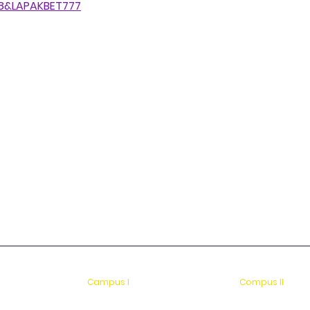
8&LAPAKBET777
Campus I
Compus II
Av. Hélio Vergueiro Leite, s/n
Av. Antonio Costa,
Jardim Universitário
Jardim Universitá