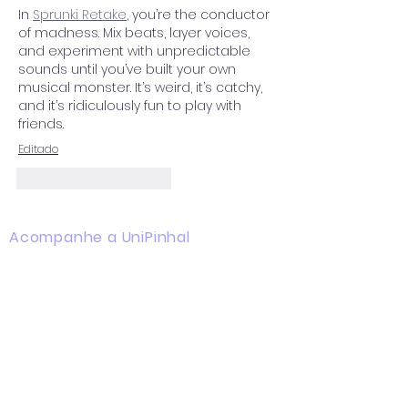
In 
Sprunki Retake
, you’re the conductor 
of madness. Mix beats, layer voices, 
and experiment with unpredictable 
sounds until you’ve built your own 
musical monster. It’s weird, it’s catchy, 
and it’s ridiculously fun to play with 
friends. 
Editado
Curtir
Responder
Acompanhe a UniPinhal
Facebook
Instagram
Youtube
WhatsApp