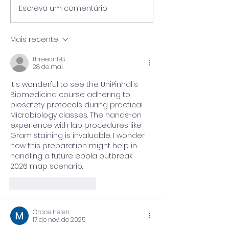
Escreva um comentário
Enquanto Descansa,
A Bússola no C
Carrega Pedra: O
Diagnóstico BA
Trabalho Oculto de
IES e a Reconci
Mais recente
Julho no Mata-Mata do
entre Teoria, Pr
Ensino Superior
Sustentabilida
threeants8
Financeira
28 de mai.
It's wonderful to see the UniPinhal's 
Biomedicina course adhering to 
biosafety protocols during practical 
Microbiology classes. The hands-on 
experience with lab procedures like 
Gram staining is invaluable. I wonder 
how this preparation might help in 
handling a future 
ebola outbreak 
2026 map
 scenario.
Curtir
Responder
Grace Helen
17 de nov. de 2025