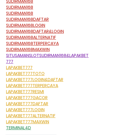
SUDIRMAN168
SUDIRMAN168
SUDIRMAN168
SUDIRMAN168DAFTAR
SUDIRMAN168LOGIN
SUDIRMAN168DAFTAR&LOGIN
SUDIRMAN168ALTERNATIF
SUDIRMAN168TERPERCAYA
SUDIRMAN168MAXWIN
SITUSAMANSLOTSUDIRMAN168&LAPAKBET
777
LAPAKBET777
LAPAKBET777TOTO
LAPAKBET777LOGIN&DAFTAR
LAPAKBET777TERPERCAYA
LAPAKBET777RESMI
LAPAKBET777GACOR
LAPAKBET777DAFTAR
LAPAKBET777LOGIN
LAPAKBET777ALTERNATIF
LAPAKBET777MAXWIN
TERMINAL4D