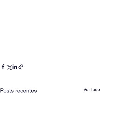
Ver tudo
Posts recentes