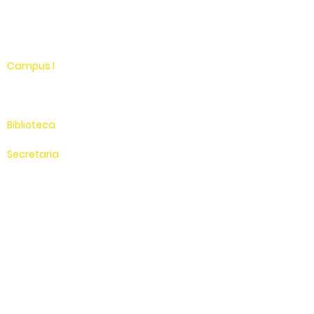
WhatsApp
Linkedin
Campus I
Av. Hélio Vergueiro Leite, s/n
Jardim Universitário
(19) 3651-9600
Biblioteca
(19) 3651-9614
Secretaria
(19) 3651-9600
SAC
0800 - 70 70 701
Compus II
Av. Antonio Costa, s/n
Jardim Universitário
Saída para Jacutinga
Hospital Veterinário
(19) 3651-9626
Sítio Experimental