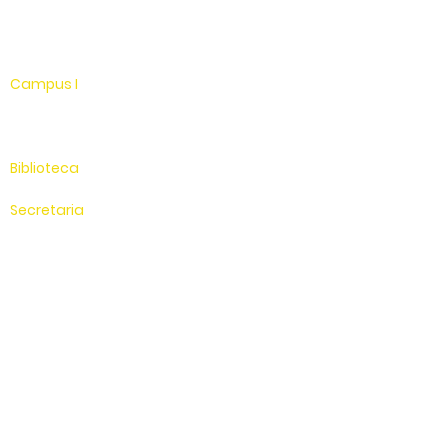
WhatsApp
Linkedin
Campus I
Av. Hélio Vergueiro Leite, s/n
Jardim Universitário
(19) 3651-9600
Biblioteca
(19) 3651-9614
Secretaria
(19) 3651-9600
SAC
0800 - 70 70 701
Compus II
Av. Antonio Costa, s/n
Jardim Universitário
Saída para Jacutinga
Hospital Veterinário
(19) 3651-9626
Sítio Experimental