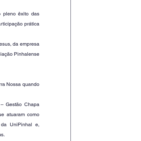
ticipação prática 
ação Pinhalense 
ue atuaram como 
da UniPinhal e, 
us.