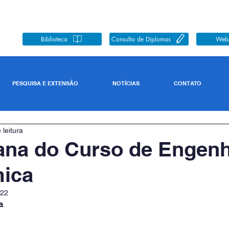
Biblioteca
Consulta de Diplomas
Web
PESQUISA E EXTENSÃO
NOTÍCIAS
CONTATO
 leitura
ana do Curso de Engenh
ica
022
a