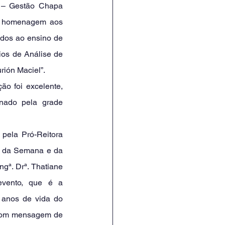
m homenagem aos 
ados ao ensino de 
ios de Análise de 
ión Maciel”.
nado pela grade 
a da Semana e da 
gª. Drª. Thatiane 
vento, que é a 
 anos de vida do 
com mensagem de 