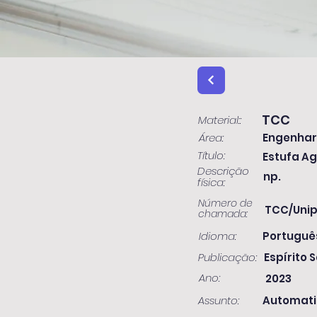
TCC
Material::
Área:
Engenhar
Título:
Estufa Ag
Descrição
np.
física:
Número de
TCC/Unip
chamada:
Idioma:
Portuguê
Publicação:
Espírito S
Ano:
2023
Assunto:
Automatio