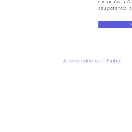
sustentáveis. O
seu potencial p
A
Acompanhe a UniPinhal
Facebook
Instagram
Youtube
WhatsApp
Linkedin