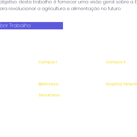
 objetivo deste trabalho é fornecer uma visão geral sobre a Es
ara revolucionar a agricultura e alimentação no futuro.
brir Trabalho
Campus I
Compus II
Av. Hélio Vergueiro Leite, s/n
Av. Antonio Costa,
Jardim Universitário
Jardim Universitá
(19) 3651-9600
Saída para Jacu
Biblioteca
Hospital Veteri
(19) 3651-9614
(19) 3651-9626
Secretaria
Sítio Experimenta
(19) 3651-9600
SAC
0800 - 70 70 701