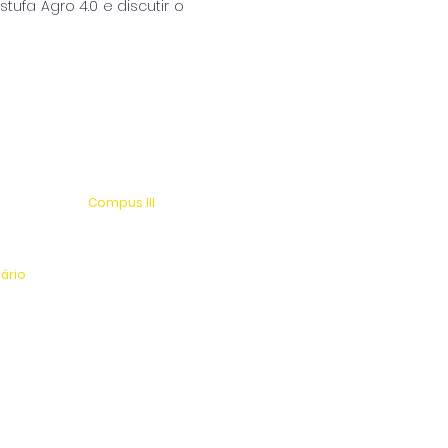
tufa Agro 4.0 e discutir o
Compus III
 s/n
Av. Antonio Costa, s/n
rio
Jardim Universitário
tinga
Centro Esportivo e Lazer
nário
l