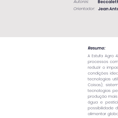
Autores:
Beccalett
Orientador:
Jean Anto
Resumo:
A Estufa Agro
processos com
reduzir o impa
condições idea
tecnologias ut
Coisas), siste
tecnologias p
produção mais 
água e pestic
possibilidade 
alimentar glob