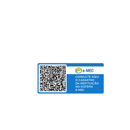
Fundação Pinhalense de Ensino
CNPJ: 54.228.416/0001-90
Para Mensalidades e Cursos de Extensão, aceitam
Cartão de Crédito | Boleto | PIX
bolso
de Salarial
© Copyright 2025 departamento de Marketing UniPinhal / CTI