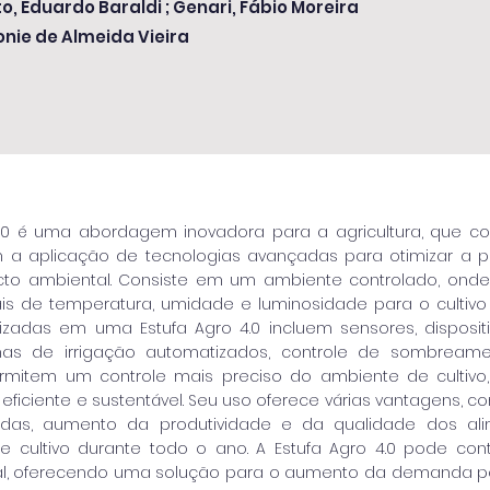
o, Eduardo Baraldi ; Genari, Fábio Moreira
nie de Almeida Vieira
 4.0 é uma abordagem inovadora para a agricultura, que
 a aplicação de tecnologias avançadas para otimizar a 
cto ambiental. Consiste em um ambiente controlado, onde 
is de temperatura, umidade e luminosidade para o cultivo d
ilizadas em uma Estufa Agro 4.0 incluem sensores, dispositi
mas de irrigação automatizados, controle de sombreamen
ermitem um controle mais preciso do ambiente de cultiv
eficiente e sustentável. Seu uso oferece várias vantagens, 
idas, aumento da produtividade e da qualidade dos ali
de cultivo durante todo o ano. A Estufa Agro 4.0 pode con
al, oferecendo uma solução para o aumento da demanda po