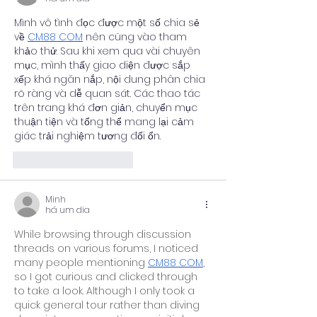
Mình vô tình đọc được một số chia sẻ 
về 
CM88 COM
 nên cũng vào tham 
khảo thử. Sau khi xem qua vài chuyên 
mục, mình thấy giao diện được sắp 
xếp khá ngăn nắp, nội dung phân chia 
rõ ràng và dễ quan sát. Các thao tác 
trên trang khá đơn giản, chuyển mục 
thuận tiện và tổng thể mang lại cảm 
giác trải nghiệm tương đối ổn.
Curtir
Responder
Minh
há um dia
While browsing through discussion 
threads on various forums, I noticed 
many people mentioning 
CM88 COM
, 
so I got curious and clicked through 
to take a look. Although I only took a 
quick general tour rather than diving 