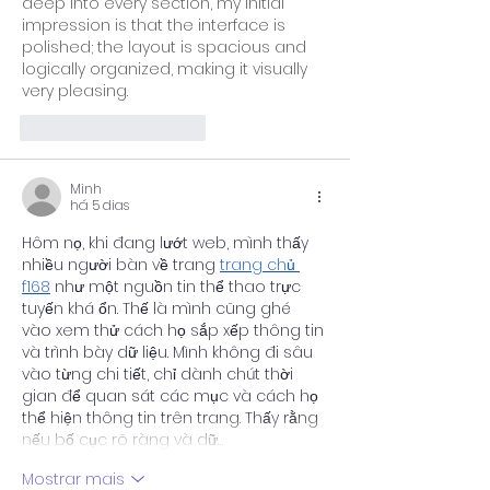
deep into every section, my initial 
impression is that the interface is 
polished; the layout is spacious and 
logically organized, making it visually 
very pleasing.
Curtir
Responder
Minh
há 5 dias
Hôm nọ, khi đang lướt web, mình thấy 
nhiều người bàn về trang 
trang chủ 
f168
 như một nguồn tin thể thao trực 
tuyến khá ổn. Thế là mình cũng ghé 
vào xem thử cách họ sắp xếp thông tin 
và trình bày dữ liệu. Mình không đi sâu 
vào từng chi tiết, chỉ dành chút thời 
gian để quan sát các mục và cách họ 
thể hiện thông tin trên trang. Thấy rằng 
nếu bố cục rõ ràng và dữ…
Mostrar mais