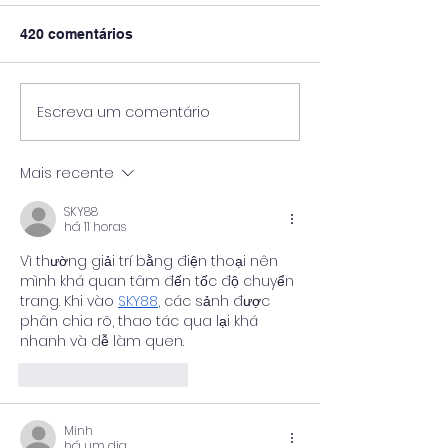
420 comentários
Escreva um comentário
Pós-Graduação em
2ª Edição da G
Viticultura e Enologia &
Robôs - UNIPI
Vinícola Guaspari
Mais recente
SKY88
há 11 horas
Vì thường giải trí bằng điện thoại nên 
mình khá quan tâm đến tốc độ chuyển 
trang. Khi vào 
SKY88
, các sảnh được 
phân chia rõ, thao tác qua lại khá 
nhanh và dễ làm quen.
Curtir
Responder
Minh
há um dia