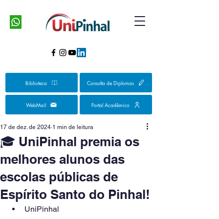
Biblioteca
Consulta de Diplomas
WebMail
Portal Acadêmico
17 de dez. de 2024
1 min de leitura
🎓 UniPinhal premia os
melhores alunos das
escolas públicas de
Espírito Santo do Pinhal!
UniPinhal