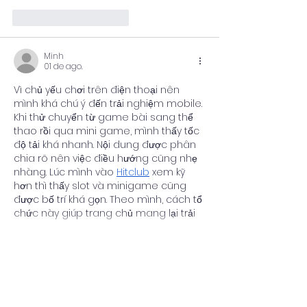
Curtir
Responder
Minh
01 de ago.
Vì chủ yếu chơi trên điện thoại nên 
mình khá chú ý đến trải nghiệm mobile. 
Khi thử chuyển từ game bài sang thể 
thao rồi qua mini game, mình thấy tốc 
độ tải khá nhanh. Nội dung được phân 
chia rõ nên việc điều hướng cũng nhẹ 
nhàng. Lúc mình vào 
Hitclub
 xem kỹ 
hơn thì thấy slot và minigame cũng 
được bố trí khá gọn. Theo mình, cách tổ 
chức này giúp trang chủ mang lại trải 
nghiệm khá…
Mostrar mais
Curtir
Responder
Mostrar mais comentários