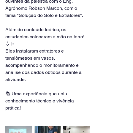
ouvintes da palestra com o Eng. 
Agrônomo Robson Marcon, com o 
tema "Solução do Solo e Extratores".
Além do conteúdo teórico, os 
estudantes colocaram a mão na terra! 
💧✨
Eles instalaram extratores e 
tensiômetros em vasos, 
acompanhando o monitoramento e 
análise dos dados obtidos durante a 
atividade.
📚 Uma experiência que uniu 
conhecimento técnico e vivência 
prática!