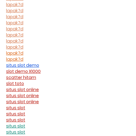
lapak7d
lapak7d
lapak7d
lapak7d
lapak7d
lapak7d
lapak7d
lapak7d
lapak7d
lapak7d
situs slot demo
slot demo X1000
scatter hitam
slot toto
situs slot online
situs slot online
situs slot online
situs slot
situs slot
situs slot
situs slot
situs slot