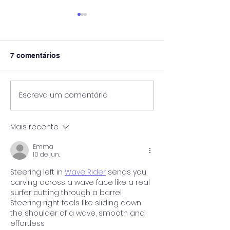
7 comentários
Escreva um comentário
Enquanto Descansa,
A Bússola no C
Carrega Pedra: O
Diagnóstico BA
Trabalho Oculto de
IES e a Reconci
Mais recente
Julho no Mata-Mata do
entre Teoria, Pr
Ensino Superior
Sustentabilida
Emma
Financeira
10 de jun.
Steering left in 
Wave Rider
 sends you 
carving across a wave face like a real 
surfer cutting through a barrel. 
Steering right feels like sliding down 
the shoulder of a wave, smooth and 
effortless