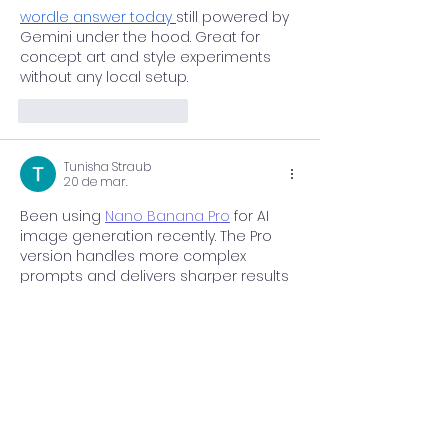
wordle answer today
still powered by 
Gemini under the hood. Great for 
concept art and style experiments 
without any local setup.
Curtir
Responder
Tunisha Straub
20 de mar.
Been using 
Nano Banana Pro
 for AI 
image generation recently. The Pro 
version handles more complex 
prompts and delivers sharper results 
— still powered by Gemini under the 
hood. Great for concept art and style 
experiments without any local setup.
Curtir
Responder
Bảo Đỗ
13 de fev.