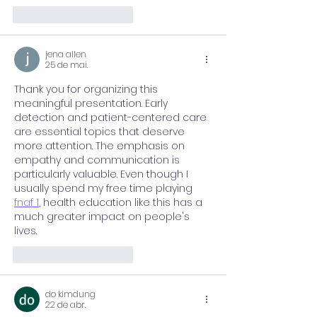
Curtir
Responder
jena allen
25 de mai.
Thank you for organizing this 
meaningful presentation. Early 
detection and patient-centered care 
are essential topics that deserve 
more attention. The emphasis on 
empathy and communication is 
particularly valuable. Even though I 
usually spend my free time playing 
fnaf 1
, health education like this has a 
much greater impact on people's 
lives.
Curtir
Responder
do kimdung
22 de abr.