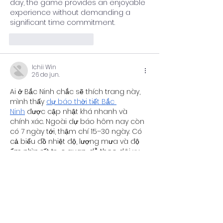
day, the game provides an enjoyable 
experience without demanding a 
significant time commitment.
Curtir
Responder
Ichii Win
26 de jun.
Ai ở Bắc Ninh chắc sẽ thích trang này, 
mình thấy 
dự báo thời tiết Bắc 
Ninh
 được cập nhật khá nhanh và 
chính xác. Ngoài dự báo hôm nay còn 
có 7 ngày tới, thậm chí 15–30 ngày. Có 
cả biểu đồ nhiệt độ, lượng mưa và độ 
ẩm nhìn rất trực quan, dễ theo dõi xu 
hướng thời tiết.
Curtir
Responder
Ichii Win
26 de jun.