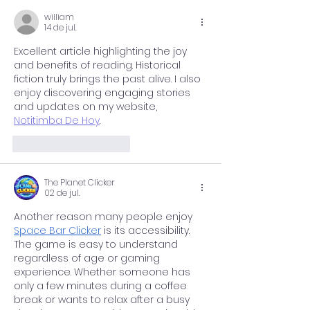
Ensino Superior
Sustentabilida
william
Financeira
14 de jul.
Excellent article highlighting the joy 
and benefits of reading. Historical 
fiction truly brings the past alive. I also 
enjoy discovering engaging stories 
and updates on my website, 
Notitimba De Hoy
.
Curtir
Responder
The Planet Clicker
02 de jul.
Another reason many people enjoy 
Space Bar Clicker
 is its accessibility. 
The game is easy to understand 
regardless of age or gaming 
experience. Whether someone has 
only a few minutes during a coffee 
break or wants to relax after a busy 