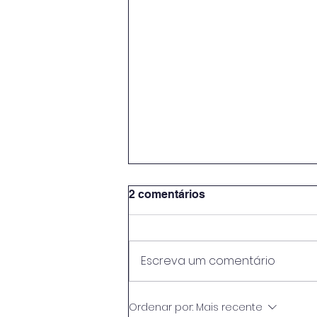
2 comentários
Escreva um comentário
🍇🍷 A segunda turma da
Ordenar por:
Mais recente