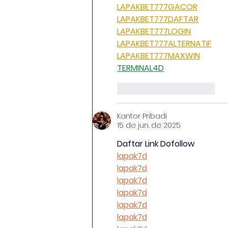
LAPAKBET777GACOR
LAPAKBET777DAFTAR
LAPAKBET777LOGIN
LAPAKBET777ALTERNATIF
LAPAKBET777MAXWIN
TERMINAL4D
Curtir
Responder
Kantor Pribadi
15 de jun. de 2025
Daftar Link Dofollow
lapak7d
lapak7d
lapak7d
lapak7d
lapak7d
lapak7d