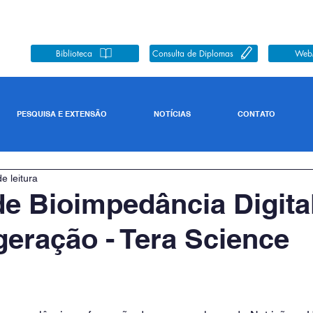
Biblioteca
Consulta de Diplomas
Web
PESQUISA E EXTENSÃO
NOTÍCIAS
CONTATO
e leitura
e Bioimpedância Digita
 geração - Tera Science