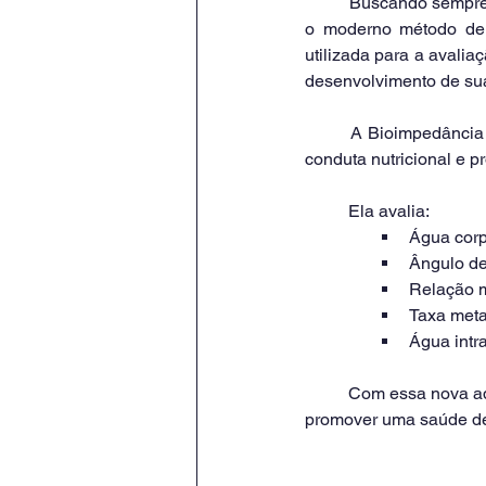
	Buscando sempre a excelência na formação dos nossos alunos de Nutrição, a UniPinhal adquiriu 
o moderno método de B
utilizada para a avalia
desenvolvimento de sua
	A Bioimpedância Digital atua na análise de importantes biomarcadores de saúde, auxiliando na 
conduta nutricional e
	Ela avalia:
Água corp
Ângulo de 
Relação m
Taxa meta
Água intra
	Com essa nova aquisição, seguimos firmes na nossa missão de formar profissionais capacitados e 
promover uma saúde de