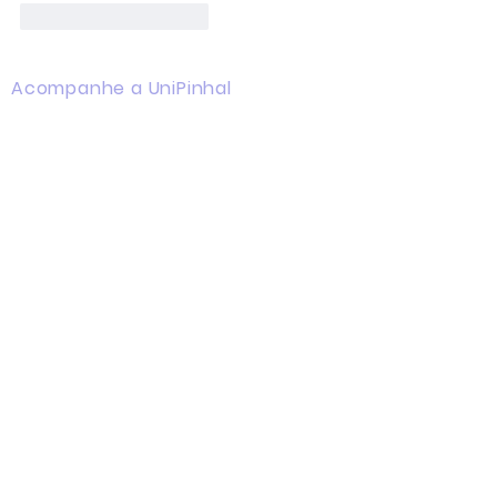
Curtir
Responder
Acompanhe a UniPinhal
Facebook
Instagram
Youtube
WhatsApp
Linkedin
Campus I
Av. Hélio Vergueiro Leite, s/n
Jardim Universitário
(19) 3651-9600
Biblioteca
(19) 3651-9614
Secretaria