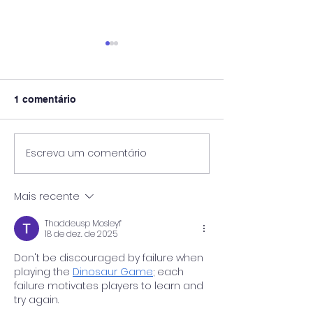
1 comentário
Escreva um comentário
Pós-Graduação
🎓 UniPinhal premia os
Viticultura e E
melhores alunos das
Vinícola Guasp
escolas públicas de
Mais recente
Espírito Santo do
Pinhal!
Thaddeusp Mosleyf
18 de dez. de 2025
Don't be discouraged by failure when 
playing the 
Dinosaur Game
; each 
failure motivates players to learn and 
try again.