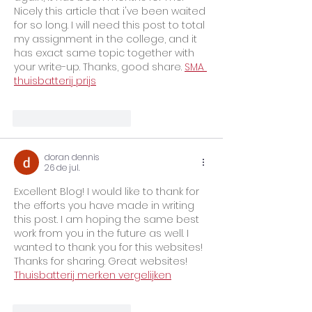
Nicely this article that i've been waited 
for so long. I will need this post to total 
my assignment in the college, and it 
has exact same topic together with 
your write-up. Thanks, good share. 
SMA 
thuisbatterij prijs
Curtir
Responder
doran dennis
26 de jul.
Excellent Blog! I would like to thank for 
the efforts you have made in writing 
this post. I am hoping the same best 
work from you in the future as well. I 
wanted to thank you for this websites! 
Thanks for sharing. Great websites! 
Thuisbatterij merken vergelijken