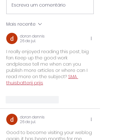
Escreva um comentário
Pós-Graduação
🎓 UniPinhal premia os
Viticultura e E
melhores alunos das
Vinícola Guasp
escolas públicas de
Mais recente
Espírito Santo do
Pinhal!
doran dennis
26 de jul.
I really enjoyed reading this post, big 
fan. Keep up the good work 
andplease tell me when can you 
publish more articles or where can I 
read more on the subject? 
SMA 
thuisbatterij prijs
Curtir
Responder
doran dennis
26 de jul.
Good to become visiting your weblog 
again, it has been months for me. 