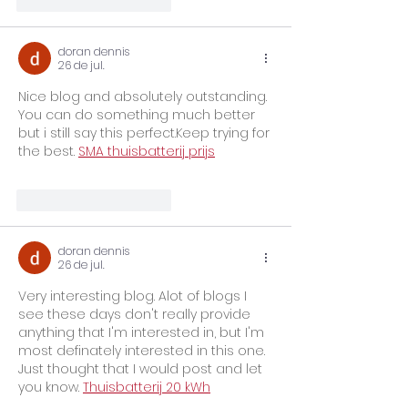
Curtir
Responder
doran dennis
26 de jul.
Nice blog and absolutely outstanding. 
You can do something much better 
but i still say this perfect.Keep trying for 
the best. 
SMA thuisbatterij prijs
Curtir
Responder
doran dennis
26 de jul.
Very interesting blog. Alot of blogs I 
see these days don't really provide 
anything that I'm interested in, but I'm 
most definately interested in this one. 
Just thought that I would post and let 
you know. 
Thuisbatterij 20 kWh