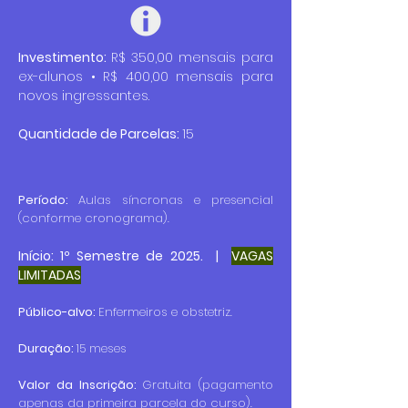
Investimento:
R$ 350,00 mensais para
ex-alunos • R$ 400,00 mensais para
novos ingressantes.
Quantidade de Parcelas:
15
Período:
Aulas síncronas e presencial
(conforme cronograma).
Início: 1º Semestre de 2025. |
VAGAS
LIMITADAS
Público-alvo:
Enfermeiros e obstetriz.
Duração:
15 meses
Valor da Inscrição:
Gratuita (pagamento
apenas da primeira parcela do curso).