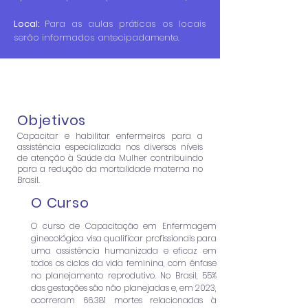
Local:
Para as aulas práticas os locais
serão informados antecipadamente.
Objetivos
Capacitar e habilitar enfermeiros para a
assistência especializada nos diversos níveis
de atenção à Saúde da Mulher contribuindo
para a redução da mortalidade materna no
Brasil.
O Curso
O curso de Capacitação em Enfermagem
ginecológica visa qualificar profissionais para
uma assistência humanizada e eficaz em
todos os ciclos da vida feminina, com ênfase
no planejamento reprodutivo. No Brasil, 55%
das gestações são não planejadas e, em 2023,
ocorreram 66.381 mortes relacionadas à