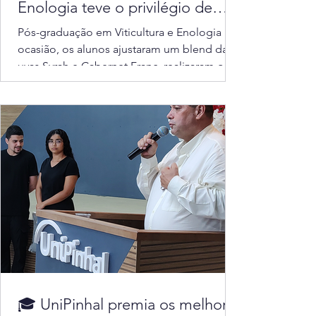
Enologia teve o privilégio de
envasar seu próprio vinho. A aula
Pós-graduação em Viticultura e Enologia Na
prática de envase foi conduzida
ocasião, os alunos ajustaram um blend das
pela professora Suzana Garcia,
uvas Syrah e Cabernet Franc, realizaram o
responsável pelas
envase,...
🎓 UniPinhal premia os melhores