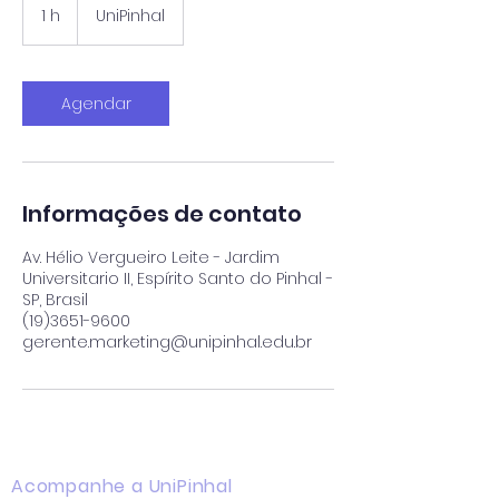
1 h
1
UniPinhal
Agendar
Informações de contato
Av. Hélio Vergueiro Leite - Jardim
Universitario II, Espírito Santo do Pinhal -
SP, Brasil
(19)3651-9600
gerente.marketing@unipinhal.edu.br
Acompanhe a UniPinhal