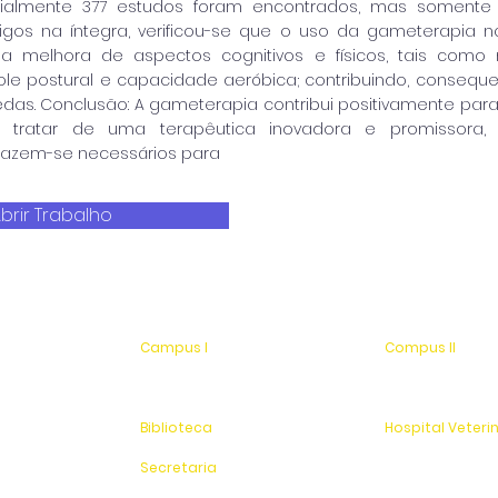
icialmente 377 estudos foram encontrados, mas somente 
tigos na íntegra, verificou-se que o uso da gameterapia n
 a melhora de aspectos cognitivos e físicos, tais como
ntrole postural e capacidade aeróbica; contribuindo, conseq
edas. Conclusão: A gameterapia contribui positivamente p
e tratar de uma terapêutica inovadora e promissora, 
fazem-se necessários para
brir Trabalho
Campus I
Compus II
Av. Hélio Vergueiro Leite, s/n
Av. Antonio Costa,
Jardim Universitário
Jardim Universitá
(19) 3651-9600
Saída para Jacu
Biblioteca
Hospital Veteri
(19) 3651-9614
(19) 3651-9626
Secretaria
Sítio Experimenta
(19) 3651-9600