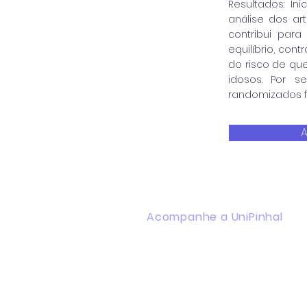
Resultados: In
análise dos ar
contribui para
equilíbrio, co
do risco de qu
idosos. Por s
randomizados 
A
Acompanhe a UniPinhal
Facebook
Instagram
Youtube