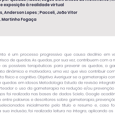
e exposição à realidade virtual
, Anderson Lopes ; Pacceli, João Vitor
. Martinho Fogaça
to é um processo progressivo que causa declínio em vár
isco de quedas. As quedas, por sua vez, contribuem com a
e as possíveis terapêuticas para prevenir as quedas, a g
a dinâmica e motivadora, uma vez que visa contribuir com 
 físico e cognitivo. Objetivo: Averiguar se a gameterapia con
quedas em idosos. Metodologia: Estudo de revisão integrativa 
teador o uso da gameterapia na redução e/ou prevenção 
gos foi realizada nas bases de dados Scielo, Google acad
entre palavras e descritores sobre gameterapia, prevençã
selecionados inicialmente pelo título e resumo e, caso 
 sua inclusão, foi realizada leitura na íntegra, aplicando os c