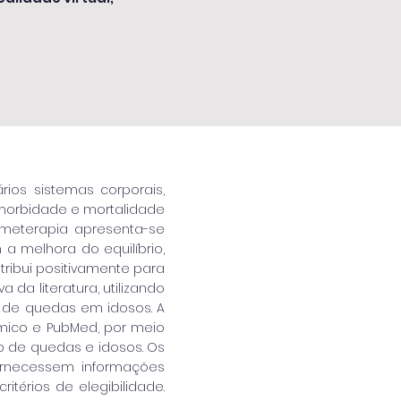
ios sistemas corporais,
 morbidade e mortalidade
ameterapia apresenta-se
a melhora do equilíbrio,
tribui positivamente para
da literatura, utilizando
de quedas em idosos. A
êmico e PubMed, por meio
o de quedas e idosos. Os
fornecessem informações
ritérios de elegibilidade.