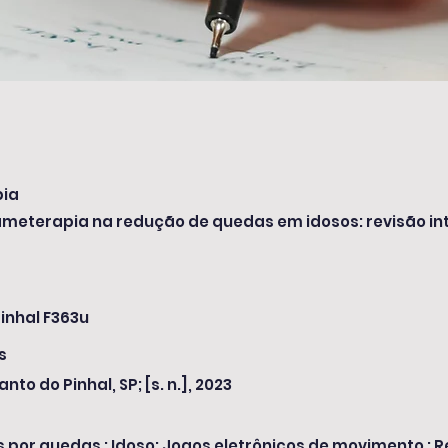
pia
meterapia na redução de quedas em idosos: revisão in
a
inhal F363u
s
anto do Pinhal, SP; [s. n.], 2023
 por quedas ; Idoso; Jogos eletrônicos de movimento ; Re