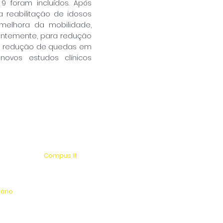
9 foram incluídos. Após
a reabilitação de idosos
 melhora da mobilidade,
uentemente, para redução
ara redução de quedas em
novos estudos clínicos
Compus III
 s/n
Av. Antonio Costa, s/n
rio
Jardim Universitário
tinga
Centro Esportivo e Lazer
nário
l