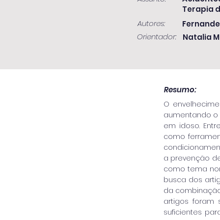
Terapia d
Autores:
Fernandes
Orientador:
Natalia M
Resumo:
O envelhecimen
aumentando o r
em idoso. Entr
como ferrament
condicionamento
a prevenção de 
como tema nor
busca dos arti
da combinação 
artigos foram 
suficientes para