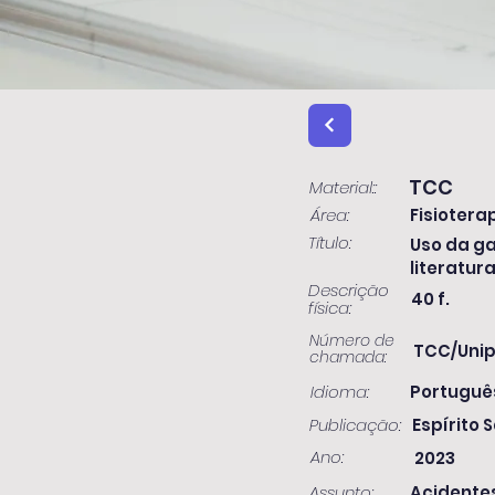
TCC
Material::
Área:
Fisiotera
Título:
Uso da ga
literatur
Descrição
40 f.
física:
Número de
TCC/Unip
chamada:
Idioma:
Portuguê
Publicação:
Espírito S
Ano:
2023
Assunto:
Acidentes