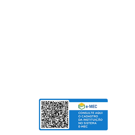
SAC
0800 - 70 70 701
Fundação Pinhalense de Ensino
CNPJ: 54.228.416/0001-90
Para Mensalidades e Cursos de Extensão, aceitam
Cartão de Crédito | Boleto | PIX
bolso
de Salarial