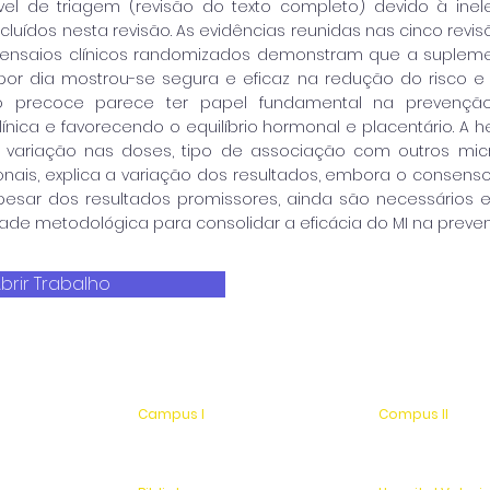
el de triagem (revisão do texto completo) devido à ineleg
ncluídos nesta revisão. As evidências reunidas nas cinco revi
s ensaios clínicos randomizados demonstram que a suple
por dia mostrou-se segura e eficaz na redução do risco e
o precoce parece ter papel fundamental na prevençã
ulínica e favorecendo o equilíbrio hormonal e placentário. A
variação nas doses, tipo de associação com outros micro
onais, explica a variação dos resultados, embora o consens
Apesar dos resultados promissores, ainda são necessários e
dade metodológica para consolidar a eficácia do MI na prev
brir Trabalho
Campus I
Compus II
Av. Hélio Vergueiro Leite, s/n
Av. Antonio Costa,
Jardim Universitário
Jardim Universitá
(19) 3651-9600
Saída para Jacu