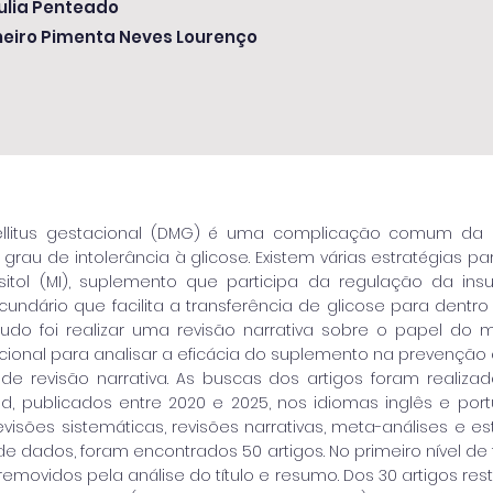
Giulia Penteado
heiro Pimenta Neves Lourenço
llitus gestacional (DMG) é uma complicação comum da gr
rau de intolerância à glicose. Existem várias estratégias pa
sitol (MI), suplemento que participa da regulação da in
ndário que facilita a transferência de glicose para dentro d
tudo foi realizar uma revisão narrativa sobre o papel do 
cional para analisar a eficácia do suplemento na prevenção 
e revisão narrativa. As buscas dos artigos foram realiz
d, publicados entre 2020 e 2025, nos idiomas inglês e portu
 revisões sistemáticas, revisões narrativas, meta-análises e 
 de dados, foram encontrados 50 artigos. No primeiro nível de
 removidos pela análise do título e resumo. Dos 30 artigos res