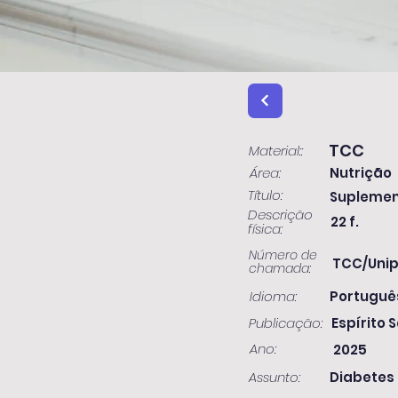
TCC
Material::
Área:
Nutrição
Título:
Suplemen
Descrição
22 f.
física:
Número de
TCC/Unip
chamada:
Idioma:
Portuguê
Publicação:
Espírito S
Ano:
2025
Assunto:
Diabetes 