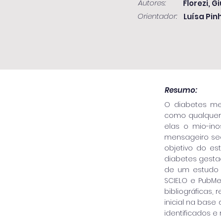
Autores:
Florezi, 
Orientador:
Luísa Pin
Resumo:
O diabetes me
como qualquer g
elas o mio-ino
mensageiro secu
objetivo do es
diabetes gesta
de um estudo d
SCIELO e PubMe
bibliográficas,
inicial na base
identificados e