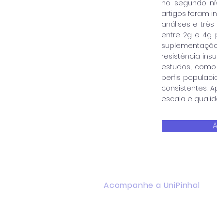
no segundo nív
artigos foram i
análises e trê
entre 2g e 4g 
suplementaçã
resistência ins
estudos, como 
perfis populaci
consistentes. 
escala e quali
A
Acompanhe a UniPinhal
Facebook