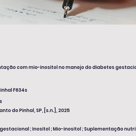
tação com mio-inositol no manejo do diabetes gestaci
inhal F634s
s
anto do Pinhal, SP, [s.n.], 2025
gestacional ; Inositol ; Mio-inositol ; Suplementação nutr