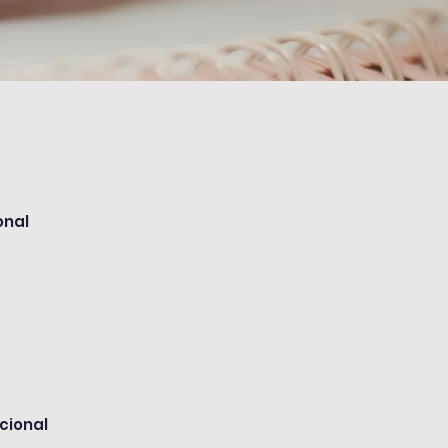
onal
icional