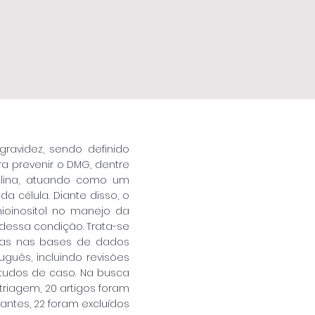
avidez, sendo definido
ra prevenir o DMG, dentre
sulina, atuando como um
a célula. Diante disso, o
mioinositol no manejo da
dessa condição. Trata-se
adas nas bases de dados
guês, incluindo revisões
estudos de caso. Na busca
 triagem, 20 artigos foram
tantes, 22 foram excluídos