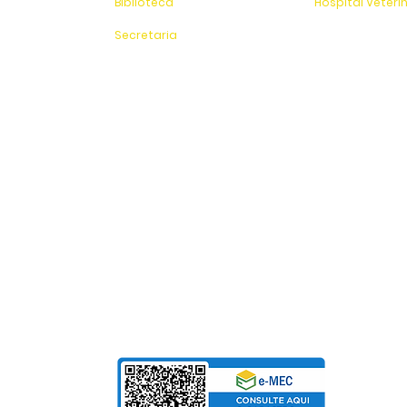
Biblioteca
Hospital Veteri
(19) 3651-9614
(19) 3651-9626
Secretaria
Sítio Experimenta
(19) 3651-9600
SAC
0800 - 70 70 701
Fundação Pinhalense de Ensino
CNPJ: 54.228.416/0001-90
Para Mensalidades e Cursos de Extensão, aceitam
Cartão de Crédito | Boleto | PIX
bolso
de Salarial