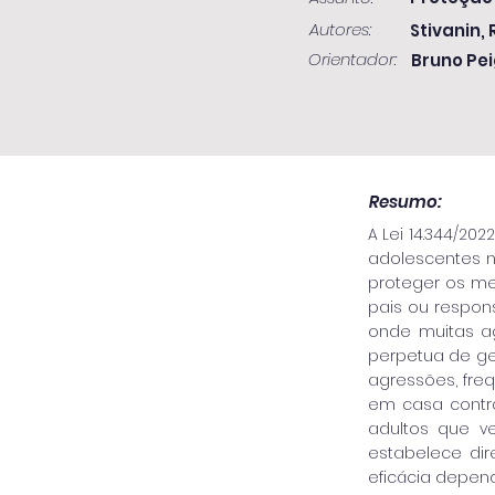
Autores:
Stivanin,
Orientador:
Bruno Pe
Resumo:
A Lei 14.344/20
adolescentes no
proteger os me
pais ou respons
onde muitas ag
perpetua de ge
agressões, fre
em casa contra
adultos que ve
estabelece dir
eficácia depen