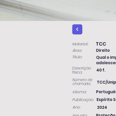
TCC
Material::
Área:
Direito
Título:
Qual o im
adolesce
Descrição
40 f.
física:
Número de
TCC/Unip
chamada:
Idioma:
Portuguê
Publicação:
Espírito S
Ano:
2024
Assunto:
Proteção ;