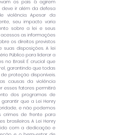
 levam os pais à agirem
i deve ir além da defesa
e violência. Apesar da
nte, seu impacto varia
mento sobre a lei e seus
acessos as informações
re os direitos previstos
suas disposições. A lei
rio Público para liderar a
 no Brasil. É crucial que
el, garantindo que todas
e proteção disponíveis.
as causas da violência
r esses fatores permitirá
mento dos programas de
garantir que a Lei Henry
ioridade, e não podemos
s crimes de frente para
brasileiros. A Lei Henry
ntido com a dedicação e
oteção e o bem-estar de