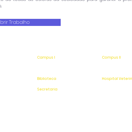
.
brir Trabalho
Campus I
Compus II
Av. Hélio Vergueiro Leite, s/n
Av. Antonio Costa,
Jardim Universitário
Jardim Universitá
(19) 3651-9600
Saída para Jacu
Biblioteca
Hospital Veteri
(19) 3651-9614
(19) 3651-9626
Secretaria
Sítio Experimenta
(19) 3651-9600
SAC
0800 - 70 70 701