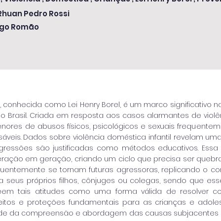
 Rhuan Pedro Rossi
igo Romão
22, conhecida como Lei Henry Borel, é um marco significativo 
 Brasil. Criada em resposta aos casos alarmantes de violên
nores de abusos físicos, psicológicos e sexuais frequentem
áveis. Dados sobre violência doméstica infantil revelam um
ressões são justificadas como métodos educativos. Essa t
ração em geração, criando um ciclo que precisa ser quebr
quentemente se tornam futuras agressoras, replicando o 
 seus próprios filhos, cônjuges ou colegas, sendo que esse
em tais atitudes como uma forma válida de resolver confl
eitos e proteções fundamentais para as crianças e adoles
de da compreensão e abordagem das causas subjacentes d