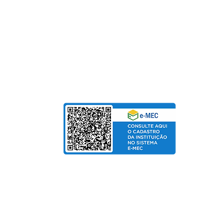
Fundação Pinhalense de Ensino
CNPJ: 54.228.416/0001-90
Para Mensalidades e Cursos de Extensão, aceitam
Cartão de Crédito | Boleto | PIX
bolso
de Salarial
© Copyright 2025 departamento de Marketing UniPinhal / CTI