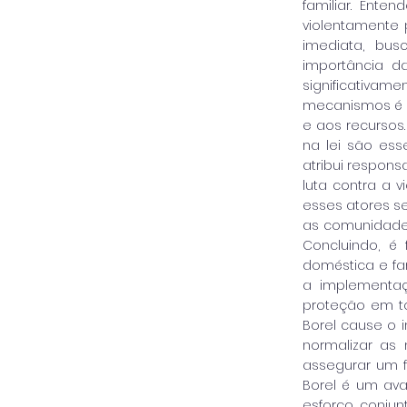
familiar. Ente
violentamente 
imediata, bus
importância d
significativam
mecanismos é 
e aos recursos
na lei são ess
atribui respons
luta contra a v
esses atores s
as comunidades
Concluindo, é
doméstica e fam
a implementaç
proteção em to
Borel cause o 
normalizar as 
assegurar um f
Borel é um ava
esforço conjun