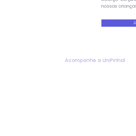
nossas crianças
A
Acompanhe a UniPinhal
Facebook
Instagram
Youtube
WhatsApp
Linkedin