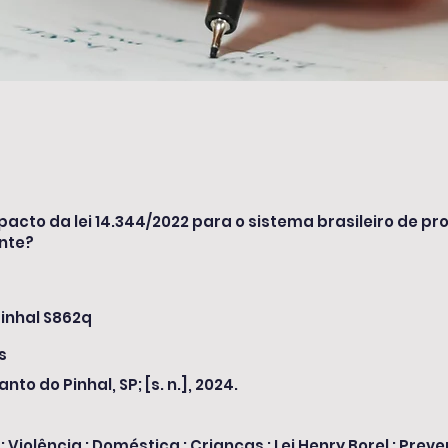
pacto da lei 14.344/2022 para o sistema brasileiro de pr
nte?
inhal S862q
s
anto do Pinhal, SP; [s. n.], 2024.
 Violência ; Doméstica ; Crianças ; Lei Henry Borel ; Prev