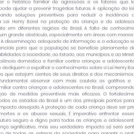
nder o histórico familiar de agressões e os fatores que
pode ajudar a prevenir tragédias futuras. A aplicação da le
cando soluções preventivas para reduzir a incidência d
a Lei Henry Borel na proteção da criança e do adolesce
ente em diferentes regiões do Brasil. A falta de conheci
um grande obstáculo, especialmente em áreas com menos 
. A disseminação adequada de informação e a educação sob
enciais para que a população se beneficie plenamente de 
abilidades à sociedade, ao Estado, aos municípios e ao Ministé
iolência doméstica e familiar contra crianças e adolescentes
e dediquem a espalhar o conhecimento sobre a Lei Henry Bor
 que estejam cientes de seus direitos e dos mecanismos d
 fundamental observar com mais cautela os gatilhos e 
iliar contra crianças e adolescentes no Brasil, compreende
ão de medidas preventivas mais eficazes. O fortaleci
dos os estados do Brasil é um dos principais pontos para 
impacto desejado. A proteção de cada criança deve ser pr
mortes e os abusos sexuais. É imperativo enfrentar esse
uturo seguro e digno para todas as crianças e adolescentes 
nço significativo, mas seu verdadeiro impacto só será se
to de todas as esferas da sociedade para garantir a pr