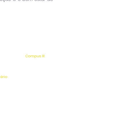
Compus III
 s/n
Av. Antonio Costa, s/n
rio
Jardim Universitário
tinga
Centro Esportivo e Lazer
nário
l