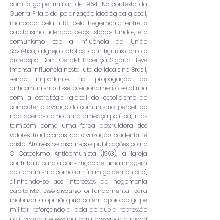
com o golpe militar de 1964. No contexto da
Guerra Fria e da polarização ideológica global,
marcada pela luta pela hegemonia entre o
capitalismo, liderado pelos Estados Unidos, e o
comunismo, sob a influência da União
Soviética, a Igreja católica, com figuras como o
arcebispo Dom Gerald Proença Sigaud, teve
imensa influencia nesta luta de ideais no Brasil,
sendo importante na propagação do
anticomunismo. Esse posicionamento se alinha
com a estratégia global do catolicismo de
combater o avanço do comunismo, percebido
não apenas como uma ameaça política, mas
também como uma força destruidora dos
valores tradicionais da civilização ocidental e
cristã. Através de discursos e publicações como
O Catecismo Anticomunista (1963), a Igreja
contribuiu para a construção de uma imagem
do comunismo como um "inimigo demoníaco",
alinhando-se aos interesses da hegemonia
capitalista. Esse discurso foi fundamental para
mobilizar a opinião pública em apoio ao golpe
militar, reforçando a ideia de que a repressão
política era necessária para preservar a moral