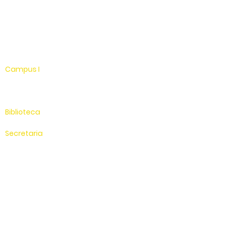
Youtube
WhatsApp
Linkedin
Campus I
Av. Hélio Vergueiro Leite, s/n
Jardim Universitário
(19) 3651-9600
Biblioteca
(19) 3651-9614
Secretaria
(19) 3651-9600
SAC
0800 - 70 70 701
Compus II
Av. Antonio Costa, s/n
Jardim Universitário
Saída para Jacutinga
Hospital Veterinário