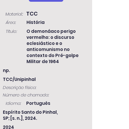
TCC
Material::
Área:
História
Título:
O demonáaco perigo
vermelho: o discurso
eclesiástico e o
anticomunismo no
contexto do Pré-golpe
Militar de 1964
np.
TCC/Unipinhal
Descrição física:
Número de chamada:
Idioma:
Português
Espírito Santo do Pinhal,
SP; [s. n.], 2024.
2024