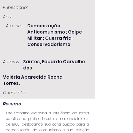
Publicação:
Ano:
Assunto:
Demonização ;
Anticomunismo ; Golpe
Militar ; Guerra fria ;
Conservadorismo.
Autores:
Santos, Eduardo Carvalho
dos
Valéria Aparecida Rocha
Torres.
Orientador:
Resumo:
Este trabalho examina a influência da Igreja
católica na política brasileira nos anos iniciais
de 1960, destacando sua contribuição para a
demonização do comunismo e sua relação