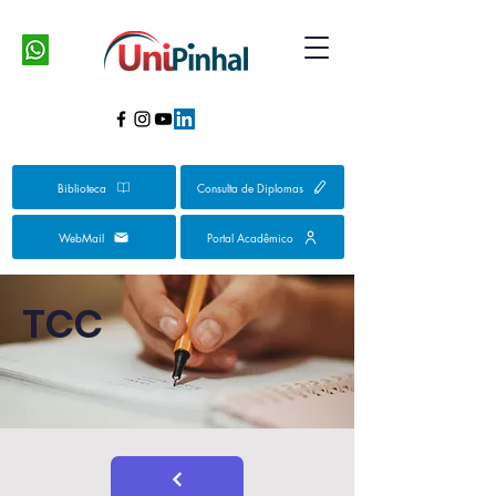
Biblioteca
Consulta de Diplomas
WebMail
Portal Acadêmico
TCC