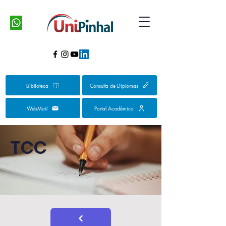
Biblioteca
Consulta de Diplomas
WebMail
Portal Acadêmico
TCC