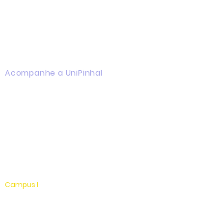
Acompanhe a UniPinhal
Facebook
Instagram
Youtube
WhatsApp
Linkedin
Campus I
Av. Hélio Vergueiro Leite, s/n
Jardim Universitário
(19) 3651-9600