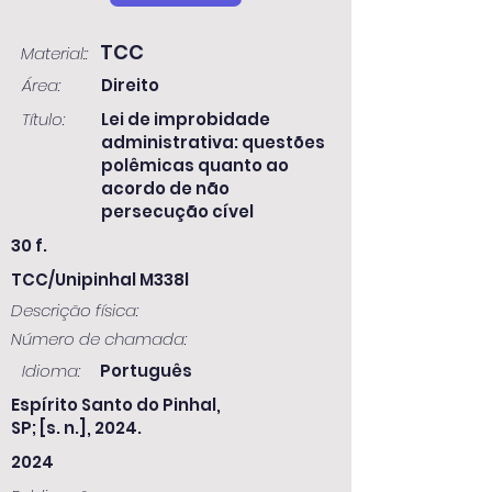
TCC
Material::
Área:
Direito
Título:
Lei de improbidade
administrativa: questões
polêmicas quanto ao
acordo de não
persecução cível
30 f.
TCC/Unipinhal M338l
Descrição física:
Número de chamada:
Idioma:
Português
Espírito Santo do Pinhal,
SP; [s. n.], 2024.
2024