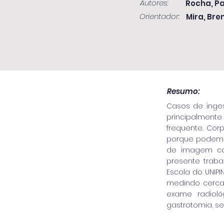
Autores:
Rocha, P
Orientador:
Mira, Bre
Resumo:
Casos de inges
principalment
frequente. Cor
porque podem g
de imagem com
presente traba
Escola do UNIP
medindo cerca 
exame radioló
gastrotomia, s