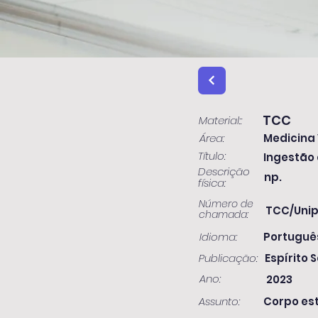
TCC
Material::
Área:
Medicina 
Título:
Ingestão 
Descrição
np.
física:
Número de
TCC/Unip
chamada:
Idioma:
Portuguê
Publicação:
Espírito S
Ano:
2023
Assunto:
Corpo estr