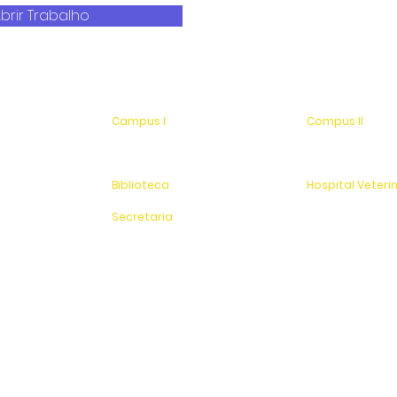
brir Trabalho
Campus I
Compus II
Av. Hélio Vergueiro Leite, s/n
Av. Antonio Costa,
Jardim Universitário
Jardim Universitá
(19) 3651-9600
Saída para Jacu
Biblioteca
Hospital Veteri
(19) 3651-9614
(19) 3651-9626
Secretaria
Sítio Experimenta
(19) 3651-9600
SAC
0800 - 70 70 701
Fundação Pinhalense de Ensino
CNPJ: 54.228.416/0001-90