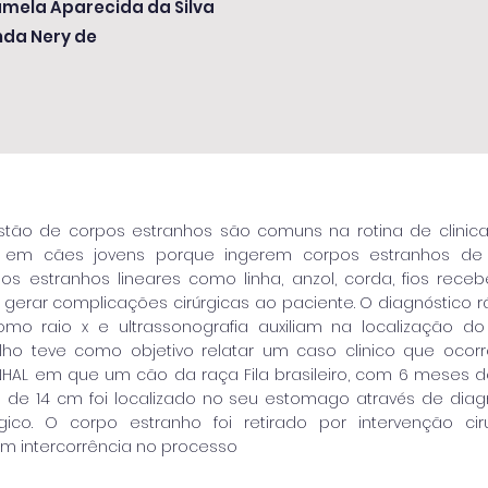
amela Aparecida da Silva
nda Nery de
tão de corpos estranhos são comuns na rotina de clinic
e em cães jovens porque ingerem corpos estranhos de 
pos estranhos lineares como linha, anzol, corda, fios re
erar complicações cirúrgicas ao paciente. O diagnóstico 
o raio x e ultrassonografia auxiliam na localização do
lho teve como objetivo relatar um caso clinico que ocorre
INHAL em que um cão da raça Fila brasileiro, com 6 meses d
de 14 cm foi localizado no seu estomago através de diag
gico. O corpo estranho foi retirado por intervenção ci
em intercorrência no processo