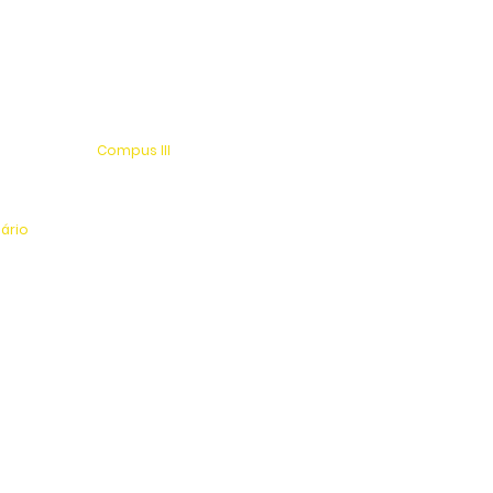
Compus III
 s/n
Av. Antonio Costa, s/n
rio
Jardim Universitário
tinga
Centro Esportivo e Lazer
nário
l