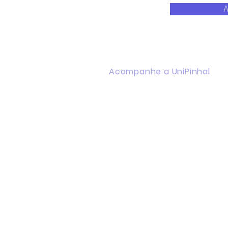
A
Acompanhe a UniPinhal
Facebook
Instagram
Youtube
WhatsApp
Linkedin
Política de Privacidade