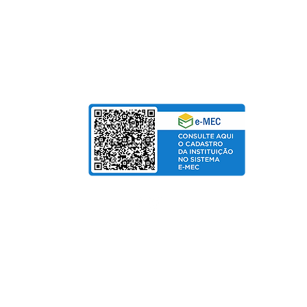
Para Mensalidades e Cursos de Extensão, aceitam
Cartão de Crédito | Boleto | PIX
bolso
de Salarial
© Copyright 2025 departamento de Marketing UniPinhal / CTI
Política de Privacidade
Fo
rmas de pagamento:
Cartão de Crédito / Boleto / PIX