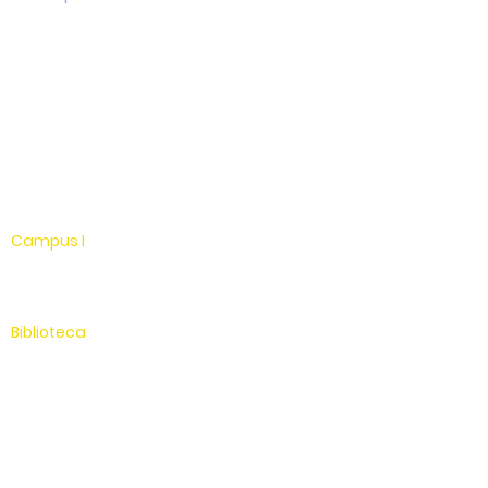
Facebook
Instagram
Youtube
WhatsApp
Linkedin
Campus I
Av. Hélio Vergueiro Leite, s/n
Jardim Universitário
(19) 3651-9600
Biblioteca
(19) 3651-9614
Secretaria
(19) 3651-9600
SAC
0800 - 70 70 701
Compus II