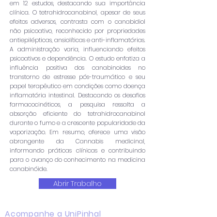
em 12 estudos, destacando sua importância
clínica. O tetrahidrocanabinol, apesar de seus
efeitos adversos, contrasta com o canabidiol
não psicoativo, reconhecido por propriedades
antiepilépticas, ansiolíticas e anti-inflamatórias.
A administração varia, influenciando efeitos
psicoativos e dependência. O estudo enfatiza a
influência positiva dos canabinoides no
transtorno de estresse pós-traumático e seu
papel terapêutico em condições como doença
inflamatória intestinal. Destacando os desafios
farmacocinéticos, a pesquisa ressalta a
absorção eficiente do tetrahidrocanabinol
durante o fumo e a crescente popularidade da
vaporização. Em resumo, oferece uma visão
abrangente da Cannabis medicinal,
informando práticas clínicas e contribuindo
para o avanço do conhecimento na medicina
canabinóide.
Abrir Trabalho
Acompanhe a UniPinhal