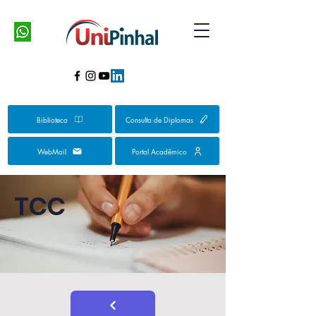
Biblioteca
Consulta de Diplomas
WebMail
Portal Acadêmico
TCC