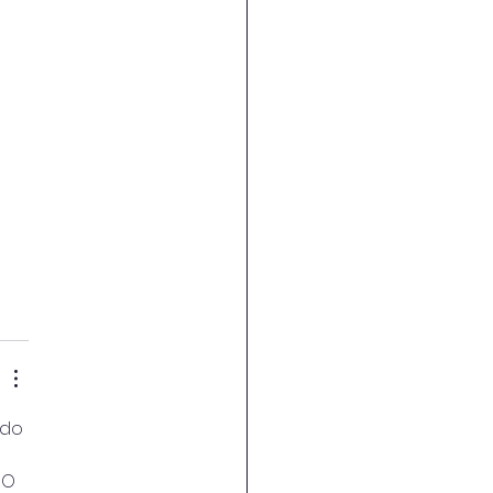
údo 
 O 