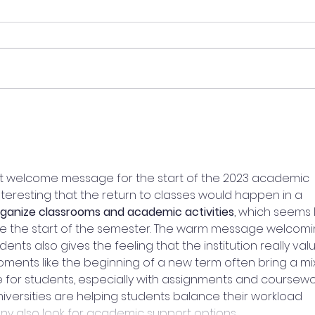
Pós
🎓 UniPinhal premia os
Viti
melhores alunos das
Viní
escolas públicas de
Espírito Santo do Pinhal!
ort welcome message for the start of the 2023 academic 
 interesting that the return to classes would happen in a 
rganize classrooms and academic activities
, which seems l
e the start of the semester. The warm message welcomi
nts also gives the feeling that the institution really val
ments like the beginning of a new term often bring a mix
 for students, especially with assignments and coursewor
versities are helping students balance their workload 
any also look for academic support options…