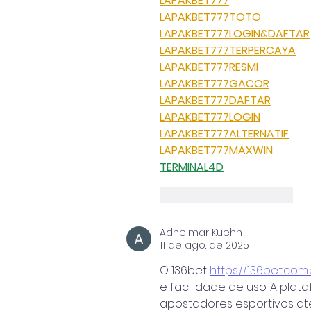
LAPAKBET777
LAPAKBET777TOTO
LAPAKBET777LOGIN&DAFTAR
LAPAKBET777TERPERCAYA
LAPAKBET777RESMI
LAPAKBET777GACOR
LAPAKBET777DAFTAR
LAPAKBET777LOGIN
LAPAKBET777ALTERNATIF
LAPAKBET777MAXWIN
TERMINAL4D
Curtir
Responder
Adhelmar Kuehn
11 de ago. de 2025
O 136bet 
https://136bet.com.
e facilidade de uso. A pla
apostadores esportivos até