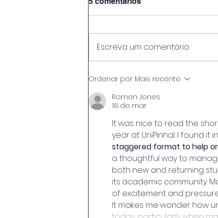
5 comentários
Escreva um comentário
🍇🍷 A segunda turma da
Ordenar por:
Mais recente
pós-graduação em
Viticultura e Enologia teve
Romen Jones
16 de mar.
o privilégio de envasar seu
próprio vinho. A aula
It was nice to read the sh
prática de envase foi
year at UniPinhal. I found it
conduzida pela professora
staggered format to help o
Suzana Garcia, responsável
pelas
a thoughtful way to manag
both new and returning stude
its academic community. Mo
of excitement and pressure
It makes me wonder how uni
today, particularly when m