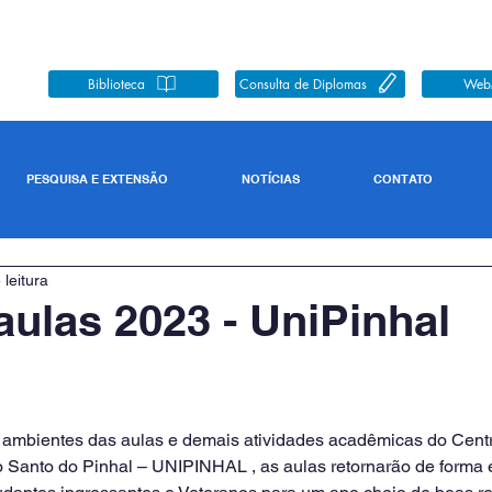
Biblioteca
Consulta de Diplomas
Web
PESQUISA E EXTENSÃO
NOTÍCIAS
CONTATO
 leitura
 aulas 2023 - UniPinhal
ito Santo do Pinhal – UNIPINHAL , as aulas retornarão de forma