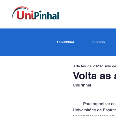
A UNIPINHAL
CURSOS
3 de fev. de 2023
1 min de
Volta as
UniPinhal
	Para organizar os ambientes das aulas e demais atividades acadêmicas do Centro Regional 
Universitário de Espír