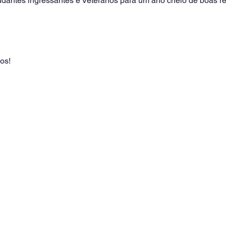
antes ingressantes e Veteranos para um ano cheio de boas re
os!