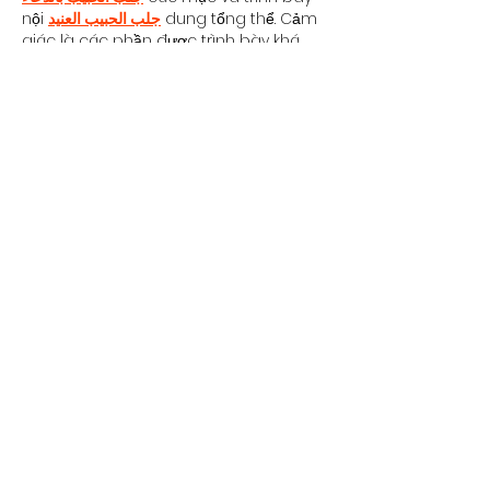
nội 
جلب الحبيب العنيد
 dung tổng thể. Cảm 
giác là các phần được trình bày khá 
gọn, các 
جلب الحبيب السعودية
 mục rõ 
ràng nên đọc lướt cũng không bị rối 
Berlinintim
,…
Mostrar mais
Curtir
Responder
Stig Tom
03 de mai.
Thanks, I'll be looking into this. Great 
article super clear to understand as 
well.
the freak circus
Curtir
Responder
Stig Tom
03 de mai.