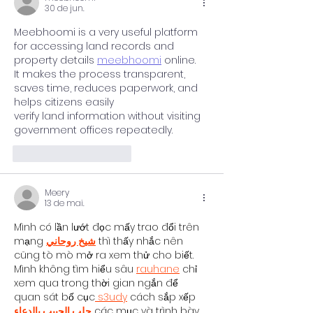
30 de jun.
Meebhoomi is a very useful platform 
for accessing land records and 
property details 
meebhoomi
 online.
It makes the process transparent, 
saves time, reduces paperwork, and 
helps citizens easily 
verify land information without visiting 
government offices repeatedly.
Curtir
Responder
Meery
13 de mai.
Mình có lần lướt đọc mấy trao đổi trên 
mạng 
شيخ روحاني
 thì thấy nhắc nên 
cũng tò mò mở ra xem thử cho biết. 
Mình không tìm hiểu sâu 
rauhane
 chỉ 
xem qua trong thời gian ngắn để 
quan sát bố cục
 s3udy
 cách sắp xếp 
جلب الحبيب بالدعاء
 các mục và trình bày 