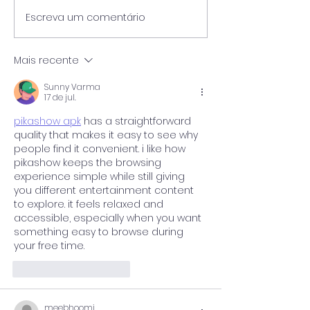
Escreva um comentário
Enquanto Descansa,
A Bússola no C
Carrega Pedra: O
Diagnóstico BA
Trabalho Oculto de
IES e a Reconci
Mais recente
Julho no Mata-Mata do
entre Teoria, Pr
Ensino Superior
Sustentabilida
Sunny Varma
Financeira
17 de jul.
pikashow apk
 has a straightforward 
quality that makes it easy to see why 
people find it convenient. i like how 
pikashow keeps the browsing 
experience simple while still giving 
you different entertainment content 
to explore. it feels relaxed and 
accessible, especially when you want 
something easy to browse during 
your free time.
Curtir
Responder
meebhoomi