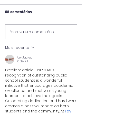
55 comentários
Escreva um comentário
Pós-Graduação em
2ª Edição da G
Viticultura e Enologia &
Robôs - UNIPI
Vinícola Guaspari
Mais recente
Fav Jacket
16 de jul.
Excellent article! UNIPINHAL’s 
recognition of outstanding public 
school students is a wonderful 
initiative that encourages academic 
excellence and motivates young 
learners to achieve their goals. 
Celebrating dedication and hard work 
creates a positive impact on both 
students and the community. At
 Fav 