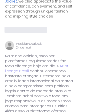
Jacket
, we also appreciate the value 
of confidence, achievement, and self-
expression through unique fashion 
and inspiring style choices.
Curtir
Responder
vladislavkovalevsk
24 de mai.
Na minha opinião, escolher 
plataformas regulamentadas faz 
toda diferença hoje em dia. A 
1xBet 
licença Brasil
 acabou chamando 
bastante atenção justamente pela 
credibilidade internacional da marca 
e pelo compromisso com práticas 
legais dentro do mercado brasileiro. 
Também achei positivo o foco em 
jogo responsável e os mecanismos 
criados para proteger os usuários. 
Além disso, a plataforma oferece 