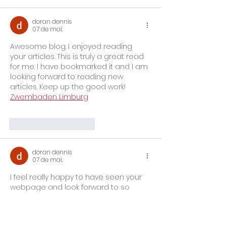
doran dennis
07 de mai.
Awesome blog. I enjoyed reading 
your articles. This is truly a great read 
for me. I have bookmarked it and I am 
looking forward to reading new 
articles. Keep up the good work! 
Zwembaden Limburg
Curtir
Responder
doran dennis
07 de mai.
I feel really happy to have seen your 
webpage and look forward to so 
many more entertaining times 
reading here. Thanks once more for 
all the details. 
Airco Limburg