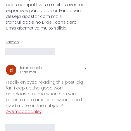
odds competitivas e muitos eventos 
esportivos para apostar. Para quem 
deseja apostar com mais 
tranquilidade no Brasil, considero 
uma alternativa muito sólida.
Editado
Curtir
Responder
doran dennis
07 de mai.
I really enjoyed reading this post, big 
fan. Keep up the good work 
andplease tell me when can you 
publish more articles or where can I 
read more on the subject? 
Zwembadaanleg
Curtir
Responder