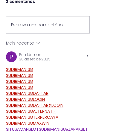
2 comentários
Escreva um comentário
Enquanto Descansa,
A Bússola no C
Carrega Pedra: O
Diagnóstico BA
Trabalho Oculto de
IES e a Reconci
Mais recente
Julho no Mata-Mata do
entre Teoria, Pr
Ensino Superior
Sustentabilida
Pria Idaman
Financeira
30 de set. de 2025
SUDIRMAN168
SUDIRMAN168
SUDIRMAN168
SUDIRMAN168
SUDIRMAN168DAFTAR
SUDIRMAN168LOGIN
SUDIRMAN168DAFTAR&LOGIN
SUDIRMAN168ALTERNATIF
SUDIRMAN168TERPERCAYA
SUDIRMAN168MAXWIN
SITUSAMANSLOTSUDIRMAN168&LAPAKBET