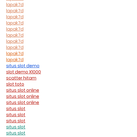
lapak7d
lapak7d
lapak7d
lapak7d
lapak7d
lapak7d
lapak7d
lapak7d
lapak7d
lapak7d
situs slot demo
slot demo X1000
scatter hitam
slot toto
situs slot online
situs slot online
situs slot online
situs slot
situs slot
situs slot
situs slot
situs slot