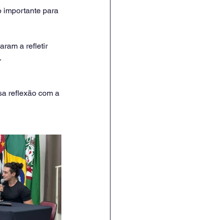
 importante para 
ram a refletir 
.
a reflexão com a 