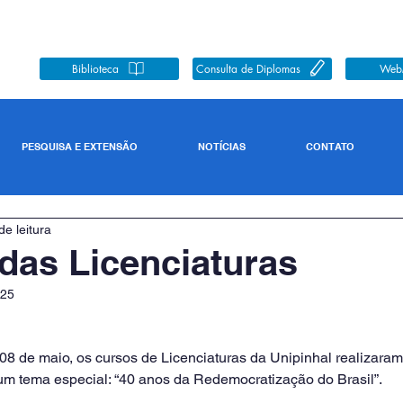
Biblioteca
Consulta de Diplomas
Web
PESQUISA E EXTENSÃO
NOTÍCIAS
CONTATO
de leitura
as Licenciaturas
025
 08 de maio, os cursos de Licenciaturas da Unipinhal realizar
 tema especial: “40 anos da Redemocratização do Brasil”.