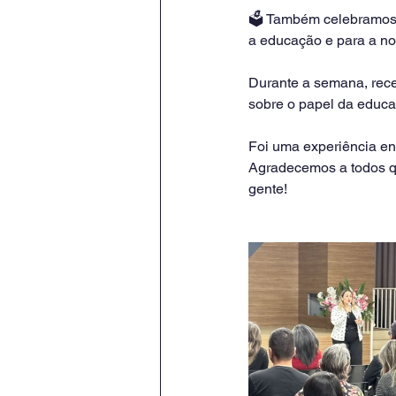
🗳️ Também celebramos
a educação e para a nos
Durante a semana, receb
sobre o papel da educa
Foi uma experiência en
Agradecemos a todos q
gente!