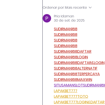
O Peso da Pedra e o
Ordenar por:
Mais recente
Destino da Cinza: O Desafio
de Preparar o Aluno
Pria Idaman
30 de set. de 2025
Trabalhador para o Mata-
Mata do Mercado
SUDIRMAN168
SUDIRMAN168
SUDIRMAN168
SUDIRMAN168
SUDIRMAN168DAFTAR
SUDIRMAN168LOGIN
SUDIRMAN168DAFTAR&LOGIN
SUDIRMAN168ALTERNATIF
SUDIRMAN168TERPERCAYA
SUDIRMAN168MAXWIN
SITUSAMANSLOTSUDIRMAN16
LAPAKBET777
LAPAKBET777TOTO
LAPAKBET777LOGIN&DAFTAR