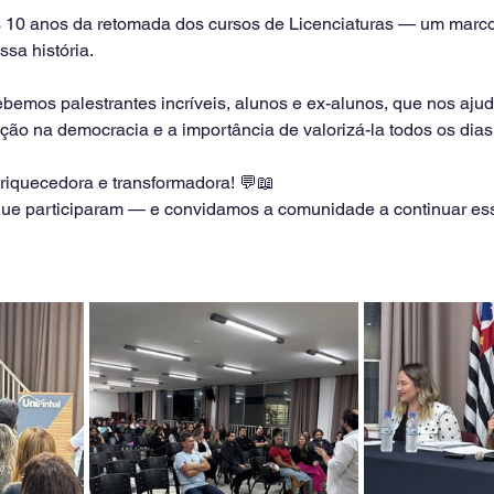
 10 anos da retomada dos cursos de Licenciaturas — um marco
sa história.
emos palestrantes incríveis, alunos e ex-alunos, que nos ajuda
ção na democracia e a importância de valorizá-la todos os dias
riquecedora e transformadora! 💬📖
ue participaram — e convidamos a comunidade a continuar ess