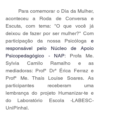
Para comemorar o Dia da Mulher, 
aconteceu a Roda de Conversa e 
Escuta, com tema: "O que você já 
deixou de fazer por ser mulher?" Com 
participação da nossa Psicóloga
 e 
responsável pelo Núcleo de Apoio 
Psicopedagógico - NAP
: Profa Me. 
Sylvia Camilo Ramalho e as 
mediadoras: Profª Drª Érica Ferraz e 
Profª Me. Thaís Louise Soares. As 
participantes receberam uma 
lembrança do projeto Humanizar-te e 
do Laboratório Escola -LABESC- 
UniPinhal.