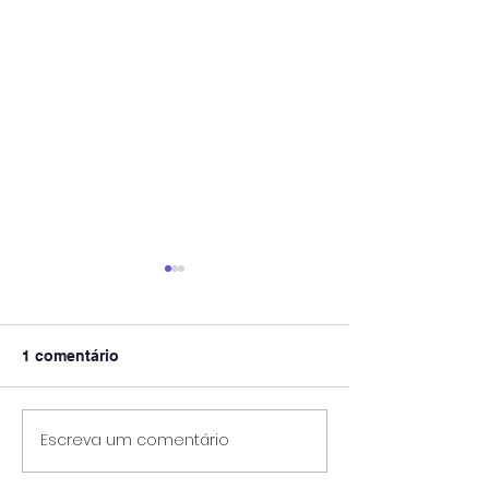
1 comentário
Escreva um comentário
Enquanto Descansa,
A Bússola no C
Carrega Pedra: O
Diagnóstico BA
Trabalho Oculto de
IES e a Reconci